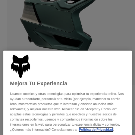
Pantalones
Protecciones
Pantalones
Camisas
Pantalones largos
Gafas de Protección
Ver todo
Guantes
Calcetines
Pantalones cortos
Ver todo
Chaquetas
Chaquetas y chalecos
Mujer
Protecciones
Camisetas y tops
Guantes
Moto
Gafas de protección
Sudaderas
Protecciones
Cascos
Chaquetas
Calcetines
Camisetas
Mejora Tu Experiencia
Pantalones
Gafas de protección
Pantalones
Usamos cookies y otras tecnologías para optimizar tu experiencia online. Nos
Mochilas y accesorios
Camisas
Opiniones
ayudan a recordarte, personalizar tu visita (por ejemplo, mantener tu carrito
Botas
Calcetines
Ver todo
lleno, mostrartelos productos que te interesan y enviarte anuncios más
Casco Dropframe Pro Grid
Recambios
relevantes) y mejorar nuestra web. Al hacer clic en "Aceptar y Continuar",
Protecciones
aceptas estas tecnologías y permites que nosotros y nuestros socios de
Accesorios
Guantes
N.º de artículo
33469
confianza recopilemos, usemos y compartamos información sobre tus
interacciones en la web para personalizar tu experiencia digital y contenido.
Niños
Gafas de Protección
Recambios
¿Quieres más información? Consulta nuestra
Política de Privacidad
.
Price reduced from
to
279,99 €
181,99 €
35% OFF