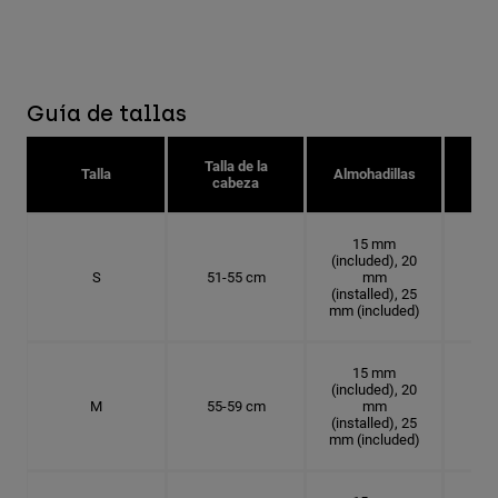
Guía de tallas
Talla de la
Tal
Talla
Almohadillas
cabeza
15 mm
(included), 20
S
51-55 cm
mm
16.
(installed), 25
mm (included)
15 mm
(included), 20
M
55-59 cm
mm
17.
(installed), 25
mm (included)