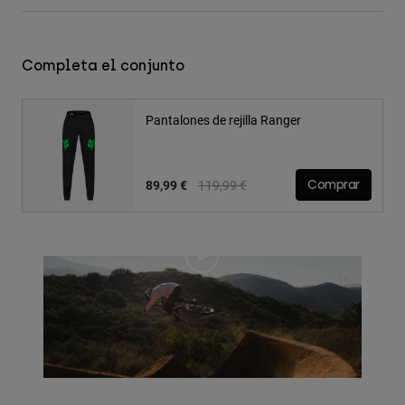
Completa el conjunto
Pantalones de rejilla Ranger
Price reduced from
to
89,99 €
119,99 €
Comprar