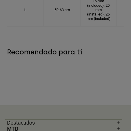
15 mm
(included), 20
L
59-63 cm
mm
18.
(installed), 25
mm (included)
Recomendado para ti
Destacados
MTB