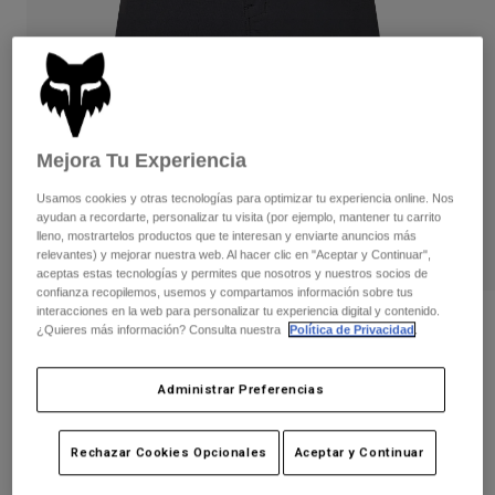
Pantalones
Protecciones
Pantalones
Camisas
Pantalones largos
Gafas de Protección
Ver todo
Guantes
Calcetines
Pantalones cortos
Ver todo
Chaquetas
Chaquetas y chalecos
Mujer
Mejora Tu Experiencia
Protecciones
Usamos cookies y otras tecnologías para optimizar tu experiencia online. Nos
Camisetas y tops
Guantes
Moto
ayudan a recordarte, personalizar tu visita (por ejemplo, mantener tu carrito
lleno, mostrartelos productos que te interesan y enviarte anuncios más
Gafas de protección
Sudaderas
relevantes) y mejorar nuestra web. Al hacer clic en "Aceptar y Continuar",
Protecciones
Cascos
aceptas estas tecnologías y permites que nosotros y nuestros socios de
Chaquetas
Calcetines
confianza recopilemos, usemos y compartamos información sobre tus
Camisetas
Pantalones
interacciones en la web para personalizar tu experiencia digital y contenido.
Gafas de protección
Opiniones
¿Quieres más información? Consulta nuestra
Política de Privacidad
.
Pantalones
Mochilas y accesorios
Camisas
Shorts Ranger Juvenil Digi Image
Botas
Calcetines
Ver todo
Administrar Preferencias
Recambios
Protecciones
N.º de artículo
33467-001-24
Accesorios
Guantes
Rechazar Cookies Opcionales
Aceptar y Continuar
Price reduced from
to
74,99 €
52,49 €
30% OFF
Niños
Gafas de Protección
Recambios