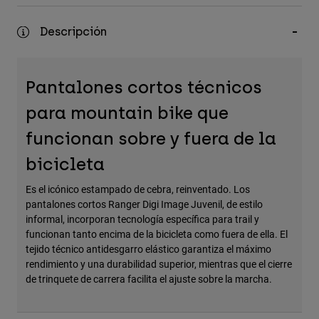
Accesorios
Descripción
Ver Todo
Bolsas y Mochilas
Pantalones cortos técnicos
Gorras y Gorros
para mountain bike que
Ver todo
funcionan sobre y fuera de la
bicicleta
Es el icónico estampado de cebra, reinventado. Los
pantalones cortos Ranger Digi Image Juvenil, de estilo
informal, incorporan tecnología específica para trail y
funcionan tanto encima de la bicicleta como fuera de ella. El
tejido técnico antidesgarro elástico garantiza el máximo
rendimiento y una durabilidad superior, mientras que el cierre
de trinquete de carrera facilita el ajuste sobre la marcha.