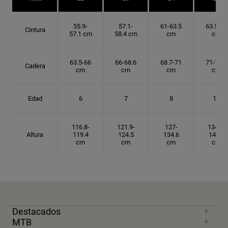
55.9-
57.1-
61-63.5
63.5-66
Cintura
57.1 cm
58.4 cm
cm
cm
63.5-66
66-68.6
68.7-71
71-73.6
Cadera
cm
cm
cm
cm
Edad
6
7
8
10
116.8-
121.9-
127-
134.6-
Altura
119.4
124.5
134.6
142.2
cm
cm
cm
cm
Destacados
MTB