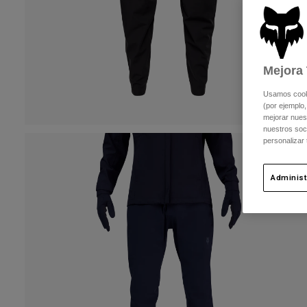
Mejora 
Usamos cookie
(por ejemplo,
mejorar nuest
nuestros soc
personalizar
Administ