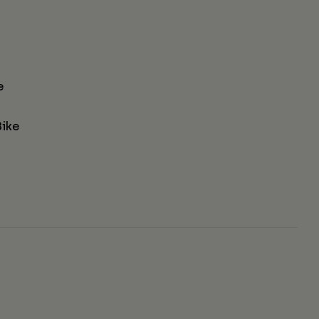
e
ike