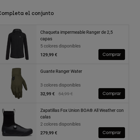
Completa el conjunto
Chaqueta impermeable Ranger de 2,5
capas
5 colores disponibles
129,99 €
Comprar
Guante Ranger Water
3 colores disponibles
Price reduced from
to
32,99 €
54,99 €
Comprar
Zapatillas Fox Union BOA® All Weather con
calas
2 colores disponibles
279,99 €
Comprar