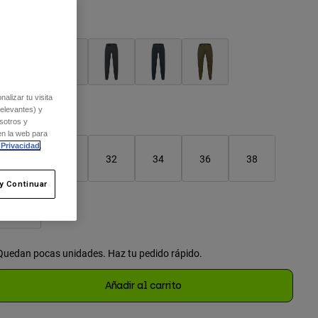
olor -
Negro
seleccionado
alizar tu visita
relevantes) y
Cuadro de tallas
sotros y
en la web para
 Privacidad
.
28
30
32
34
36
38
y Continuar
seleccionado
40
Quedan pocas unidades. Haz tu pedido rápido.
Añadir al carrito