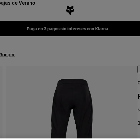
ajas de Verano
Fox LAB Capsule Collection -
Comprar ahora
Ranger
O
N
1