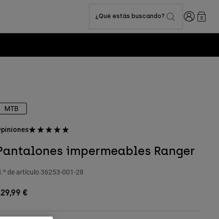
Iniciar sesi
¿Qué estás buscando?
0
MTB
piniones
Pantalones impermeables Ranger
.º de artículo
36253-001-28
29,99 €