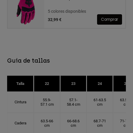
5 colores disponibles
32,99 €
Comprar
Guía de tallas
Talla
22
23
24
25
55.9-
57.1-
61-63.5
63.5-66
Cintura
57.1 cm
58.4 cm
cm
cm
63.5-66
66-68.6
68.7-71
71-73.6
Cadera
cm
cm
cm
cm