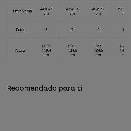
44.5-47
47-49.5
49.5-52
52-54.6
Entrepierna
cm
cm
cm
cm
Edad
6
7
8
10
116.8-
121.9-
127-
134.6-
Altura
119.4
124.5
134.6
142.2
cm
cm
cm
cm
Recomendado para ti