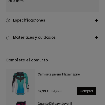
en la tierra.
Especificaciones
Materiales y cuidados
Completa el conjunto
Camiseta juvenil Flexair Spire
Price reduced from
to
32,99 €
54,99 €
Comprar
Guante Dirtpaw Juvenil