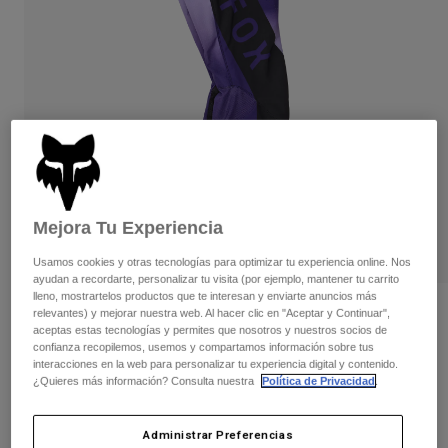
Pantalones
Protecciones
Pantalones
Camisas
Pantalones largos
Gafas de Protección
Ver todo
Guantes
Calcetines
Pantalones cortos
Ver todo
Chaquetas
Chaquetas y chalecos
Mujer
Protecciones
Camisetas y tops
Guantes
Moto
Gafas de protección
Sudaderas
Mejora Tu Experiencia
Protecciones
Cascos
Chaquetas
Usamos cookies y otras tecnologías para optimizar tu experiencia online. Nos
Calcetines
Camisetas
ayudan a recordarte, personalizar tu visita (por ejemplo, mantener tu carrito
Pantalones
Gafas de protección
lleno, mostrartelos productos que te interesan y enviarte anuncios más
Pantalones
Mochilas y accesorios
Pantalones Flexair Spire Youth
Camisas
relevantes) y mejorar nuestra web. Al hacer clic en "Aceptar y Continuar",
aceptas estas tecnologías y permites que nosotros y nuestros socios de
Botas
Calcetines
Ver todo
confianza recopilemos, usemos y compartamos información sobre tus
N.º de artículo
36352-282-22
Recambios
Protecciones
interacciones en la web para personalizar tu experiencia digital y contenido.
Accesorios
¿Quieres más información? Consulta nuestra
Política de Privacidad
.
Guantes
Price reduced from
to
169,99 €
101,99 €
40% OFF
Niños
Gafas de Protección
Recambios
Administrar Preferencias