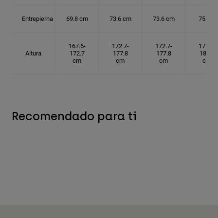
Entrepierna
69.8 cm
73.6 cm
73.6 cm
75 cm
167.6-
172.7-
172.7-
177.8-
Altura
172.7
177.8
177.8
182.9
cm
cm
cm
cm
Recomendado para ti