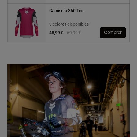
Camiseta 360 Tine
3 colores disponibles
Price reduced from
to
48,99 €
69,99 €
Comprar