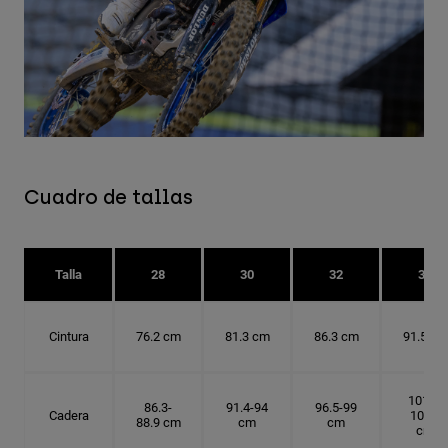
Cuadro de tallas
Talla
28
30
32
34
Cintura
76.2 cm
81.3 cm
86.3 cm
91.5 cm
101.6-
86.3-
91.4-94
96.5-99
Cadera
104.1
88.9 cm
cm
cm
cm