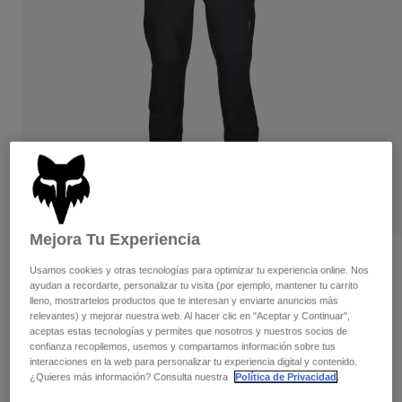
Pantalones
Protecciones
Pantalones
Camisas
Pantalones largos
Gafas de Protección
Ver todo
Guantes
Calcetines
Pantalones cortos
Ver todo
Chaquetas
Chaquetas y chalecos
Mujer
Protecciones
Camisetas y tops
Guantes
Moto
Gafas de protección
Sudaderas
Protecciones
Cascos
Chaquetas
Calcetines
Mejora Tu Experiencia
Camisetas
Pantalones
Gafas de protección
Opiniones
Pantalones
Usamos cookies y otras tecnologías para optimizar tu experiencia online. Nos
Mochilas y accesorios
Camisas
ayudan a recordarte, personalizar tu visita (por ejemplo, mantener tu carrito
Pantalón Defend
Botas
Calcetines
lleno, mostrartelos productos que te interesan y enviarte anuncios más
Ver todo
relevantes) y mejorar nuestra web. Al hacer clic en "Aceptar y Continuar",
Recambios
Protecciones
aceptas estas tecnologías y permites que nosotros y nuestros socios de
N.º de artículo
32372-001-28
Accesorios
confianza recopilemos, usemos y compartamos información sobre tus
Guantes
interacciones en la web para personalizar tu experiencia digital y contenido.
174,99 €
¿Quieres más información? Consulta nuestra
Política de Privacidad
.
Niños
Gafas de Protección
Recambios