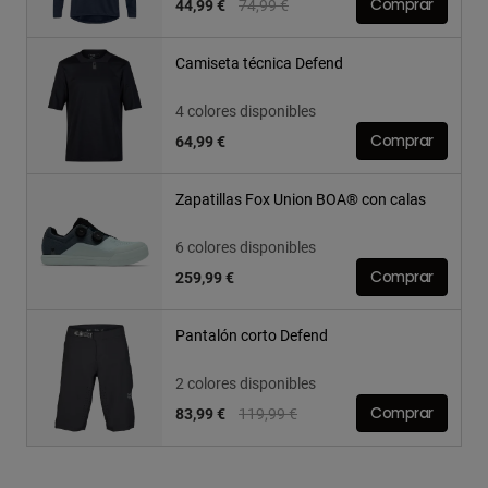
Price reduced from
to
44,99 €
74,99 €
Comprar
Camiseta técnica Defend
4 colores disponibles
64,99 €
Comprar
Zapatillas Fox Union BOA® con calas
6 colores disponibles
259,99 €
Comprar
Pantalón corto Defend
2 colores disponibles
Price reduced from
to
83,99 €
119,99 €
Comprar