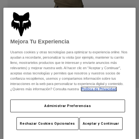
Pantalones
Protecciones
Pantalones
Camisas
Pantalones largos
Gafas de Protección
Ver todo
Guantes
Calcetines
Pantalones cortos
Ver todo
Chaquetas
Mejora Tu Experiencia
Chaquetas y chalecos
Mujer
Protecciones
Usamos cookies y otras tecnologías para optimizar tu experiencia online. Nos
ayudan a recordarte, personalizar tu visita (por ejemplo, mantener tu carrito
Camisetas y tops
Guantes
Moto
lleno, mostrartelos productos que te interesan y enviarte anuncios más
Gafas de protección
Sudaderas
relevantes) y mejorar nuestra web. Al hacer clic en "Aceptar y Continuar",
aceptas estas tecnologías y permites que nosotros y nuestros socios de
Protecciones
Cascos
Chaquetas
confianza recopilemos, usemos y compartamos información sobre tus
Calcetines
Camisetas
interacciones en la web para personalizar tu experiencia digital y contenido.
Pantalones
Gafas de protección
¿Quieres más información? Consulta nuestra
Política de Privacidad
.
Pantalones
Mochilas y accesorios
Camisas
Opiniones
Botas
Calcetines
Administrar Preferencias
Ver todo
Guante Ranger Fire - Juvenil
Recambios
Protecciones
Accesorios
Guantes
N.º de artículo
33800-469-YS
Rechazar Cookies Opcionales
Aceptar y Continuar
Niños
Gafas de Protección
Recambios
Price reduced from
to
29,99 €
17,99 €
40% OFF