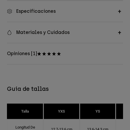
Especificaciones
Materiales y Cuidados
Opiniones [1]
Guía de tallas
Talla
YXS
YS
Longitud De
12.7-13.6 cm
13.6-14.3 cm
14.