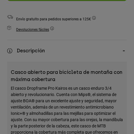
Accesorios
Ver Todo
Envío gratuito para pedidos superiores a 125€
Bolsas y Mochilas
Devoluciones fáciles
Gorras y Gorros
Ver todo
Descripción
Casco abierto para bicicleta de montaña con
máxima cobertura
El casco Dropframe Pro Kairos es un casco enduro 3/4
abierto y revolucionario. Cuenta con Mips®, el sistema de
ajuste BOA® para un excelente ajuste y seguridad, mayor
ventilación, además de un revestimiento antimicrobiano
Ionic+® y almohadillas para las mejillas para optimizar el
ajuste. Con su mayor cobertura para las orejas, la mandíbula
y la parte posterior de la cabeza, este casco de MTB
proporciona la cobertura más completa que ofrecemos en