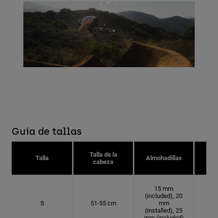
Guía de tallas
Talla de la
Tal
Talla
Almohadillas
cabeza
15 mm
(included), 20
S
51-55 cm
mm
16.
(installed), 25
mm (included)