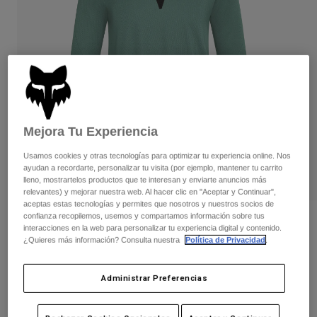
Pantalones
Protecciones
Pantalones
Camisas
Pantalones largos
Gafas de Protección
Ver todo
Guantes
Calcetines
Pantalones cortos
Ver todo
Chaquetas
Chaquetas y chalecos
Mujer
Protecciones
Mejora Tu Experiencia
Camisetas y tops
Guantes
Moto
Gafas de protección
Sudaderas
Usamos cookies y otras tecnologías para optimizar tu experiencia online. Nos
Protecciones
Cascos
ayudan a recordarte, personalizar tu visita (por ejemplo, mantener tu carrito
Chaquetas
lleno, mostrartelos productos que te interesan y enviarte anuncios más
Calcetines
Camisetas
relevantes) y mejorar nuestra web. Al hacer clic en "Aceptar y Continuar",
Pantalones
Gafas de protección
aceptas estas tecnologías y permites que nosotros y nuestros socios de
Pantalones
confianza recopilemos, usemos y compartamos información sobre tus
Mochilas y accesorios
Camiseta de manga larga Ranger Fox
Camisas
interacciones en la web para personalizar tu experiencia digital y contenido.
Botas
Head Juvenil
Calcetines
¿Quieres más información? Consulta nuestra
Política de Privacidad
.
Ver todo
Recambios
Protecciones
N.º de artículo
33448-391-YL
Accesorios
Administrar Preferencias
Guantes
Price reduced from
to
39,99 €
23,99 €
Niños
40% OFF
Gafas de Protección
Recambios