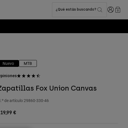
Iniciar sesi
¿Qué estás buscando?
0
Nuevo
MTB
piniones
Zapatillas Fox Union Canvas
.º de artículo
29860-330-46
19,99 €