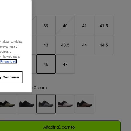
Cuadro de tallas
37
38
39
40
41
41.5
alizar tu visita
42
42.5
43
43.5
44
44.5
relevantes) y
sotros y
en la web para
 Privacidad
.
45
45.5
46
47
seleccionado
y Continuar
olor -
Gris Sombra Oscuro
seleccionado
Añadir al carrito