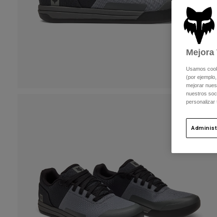
Mejora 
Usamos cookie
(por ejemplo,
mejorar nuest
nuestros soc
personalizar
Administ