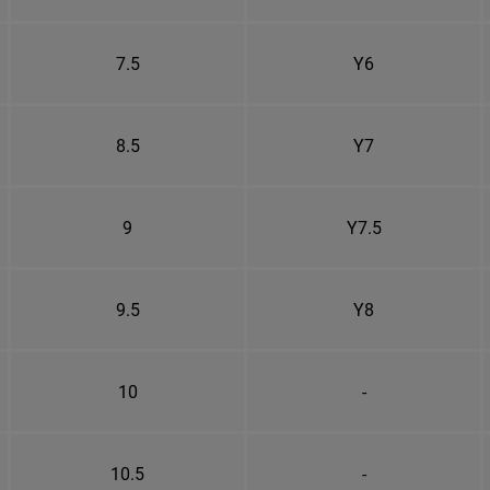
7.5
Y6
8.5
Y7
9
Y7.5
9.5
Y8
10
-
10.5
-