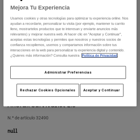
Pantalones
Protecciones
Mejora Tu Experiencia
Pantalones
Camisas
Pantalones largos
Gafas de Protección
Usamos cookies y otras tecnologías para optimizar tu experiencia online. Nos
Ver todo
Guantes
ayudan a recordarte, personalizar tu visita (por ejemplo, mantener tu carrito
Calcetines
Pantalones cortos
lleno, mostrartelos productos que te interesan y enviarte anuncios más
relevantes) y mejorar nuestra web. Al hacer clic en "Aceptar y Continuar",
Ver todo
Chaquetas
aceptas estas tecnologías y permites que nosotros y nuestros socios de
Chaquetas y chalecos
Mujer
confianza recopilemos, usemos y compartamos información sobre tus
interacciones en la web para personalizar tu experiencia digital y contenido.
Protecciones
¿Quieres más información? Consulta nuestra
Política de Privacidad
.
Camisetas y tops
Guantes
Moto
Gafas de protección
Sudaderas
Administrar Preferencias
Protecciones
Cascos
Chaquetas
Calcetines
Camisetas
Pantalones
Gafas de protección
Rechazar Cookies Opcionales
Aceptar y Continuar
Opiniones
Pantalones
Mochilas y accesorios
Camisas
Anorak Survivalist 2.0
Botas
Calcetines
Ver todo
Recambios
Protecciones
N.º de artículo
32490
Accesorios
Guantes
null
Niños
Gafas de Protección
Recambios