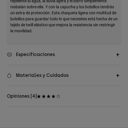
repelente al agua, la lluvia ligera y el barro simplemente
Accesorios
resbalan sobre ella. Y con la capucha y los bolsillos tendrás
un extra de protección. Esta chaqueta ligera con multitud de
Ver Todo
bolsillos para guardar todo lo que necesites está hecha de un
tejido de twill elástico que mejora la resistencia sin restringir
Bolsas y Mochilas
la movilidad.
Gorras y Gorros
Ver todo
Especificaciones
Materiales y Cuidados
Opiniones [4]