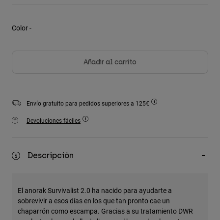
Chaquetas
Explorar Moto
Camisetas
Calcetines
Sudaderas
Color -
Ver todo
Product Help
Ver todo
Explorar MTB
Guía de Equipamiento de Moto
Añadir al carrito
Ropa Casual
Product Help
Accesorios
Guía de cuidado de cascos
Guía de Equipamiento de MTB
Tops
Guía de cuidado de las botas
Gorras y Gorros
Envío gratuito para pedidos superiores a 125€
Sudaderas
Guía de cuidado de cascos
Bolsas y Mochilas
Devoluciones fáciles
Chaquetas
Calcetines
Pantalones
Stickers
Descripción
Pantalones Cortos
Otros Accesorios
Bañadores
Ver todo
Ver todo
El anorak Survivalist 2.0 ha nacido para ayudarte a
sobrevivir a esos días en los que tan pronto cae un
chaparrón como escampa. Gracias a su tratamiento DWR