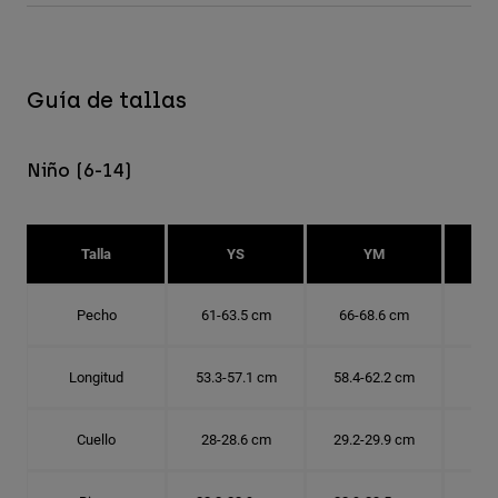
Guía de tallas
Niño (6-14)
Talla
YS
YM
Pecho
61-63.5 cm
66-68.6 cm
71-
Longitud
53.3-57.1 cm
58.4-62.2 cm
63.
Cuello
28-28.6 cm
29.2-29.9 cm
30.