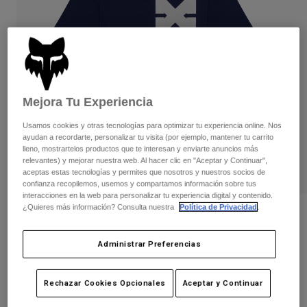
Pantalones
Protecciones
Pantalones
Camisas
Pantalones largos
Gafas de Protección
Ver todo
Guantes
Calcetines
Pantalones cortos
Ver todo
Chaquetas
Chaquetas y chalecos
Mujer
Mejora Tu Experiencia
Protecciones
Usamos cookies y otras tecnologías para optimizar tu experiencia online. Nos
Camisetas y tops
Guantes
Moto
ayudan a recordarte, personalizar tu visita (por ejemplo, mantener tu carrito
Gafas de protección
lleno, mostrartelos productos que te interesan y enviarte anuncios más
Sudaderas
relevantes) y mejorar nuestra web. Al hacer clic en "Aceptar y Continuar",
Protecciones
Cascos
Chaquetas
aceptas estas tecnologías y permites que nosotros y nuestros socios de
Calcetines
confianza recopilemos, usemos y compartamos información sobre tus
Camisetas
Pantalones
Gafas de protección
interacciones en la web para personalizar tu experiencia digital y contenido.
Pantalones
¿Quieres más información? Consulta nuestra
Política de Privacidad
.
Mochilas y accesorios
Camiseta Youth Checker
Camisas
Botas
Calcetines
Ver todo
N.º de artículo
38449-007-YL
Administrar Preferencias
Recambios
Protecciones
Accesorios
Guantes
Price reduced from
to
24,99 €
14,99 €
40% OFF
Rechazar Cookies Opcionales
Aceptar y Continuar
Niños
Gafas de Protección
Recambios