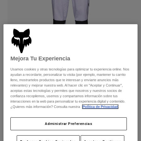
Pantalones
Protecciones
Pantalones
Camisas
Pantalones largos
Gafas de Protección
Ver todo
Guantes
Calcetines
Pantalones cortos
Ver todo
Chaquetas
Chaquetas y chalecos
Mujer
Protecciones
Mejora Tu Experiencia
Camisetas y tops
Guantes
Moto
Gafas de protección
Sudaderas
Usamos cookies y otras tecnologías para optimizar tu experiencia online. Nos
Protecciones
ayudan a recordarte, personalizar tu visita (por ejemplo, mantener tu carrito
Cascos
Chaquetas
lleno, mostrartelos productos que te interesan y enviarte anuncios más
Calcetines
Camisetas
relevantes) y mejorar nuestra web. Al hacer clic en "Aceptar y Continuar",
Pantalones
Gafas de protección
aceptas estas tecnologías y permites que nosotros y nuestros socios de
Opiniones
Pantalones
confianza recopilemos, usemos y compartamos información sobre tus
Mochilas y accesorios
Camisas
interacciones en la web para personalizar tu experiencia digital y contenido.
Pantalones Defend Park
Botas
Calcetines
¿Quieres más información? Consulta nuestra
Política de Privacidad
.
Ver todo
Recambios
Protecciones
N.º de artículo
33656
Accesorios
Administrar Preferencias
Guantes
Price reduced from
to
159,99 €
119,99 €
25% OFF
Niños
Gafas de Protección
Recambios