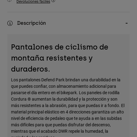
Devoluciones fáciles
Accesorios
Ver Todo
Descripción
Bolsas y Mochilas
Gorras y Gorros
Pantalones de ciclismo de
Ver todo
montaña resistentes y
duraderos.
Los pantalones Defend Park brindan una durabilidad en la
que puedes confiar, con almacenamiento adicional para
pasarse el día entero en el bikepark. Los paneles de rodilla
Cordura ® aumentan la durabilidad y la protección y son
más resistentes a la abrasión, para que puedas ir a fondo. El
material principal elástico en 4 direcciones garantiza un alto
nivel de eficiencia de pedaleo que te ayuda a en las subidas
más difíciles para que puedas disfrutar del descenso,
mientras que el acabado DWR repele la humedad, la