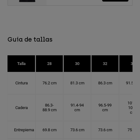
Guía de tallas
Talla
28
30
32
34
Cintura
76.2 cm
81.3 cm
86.3 cm
91.5 cm
101.6-
86.3-
91.4-94
96.5-99
Cadera
104.1
88.9 cm
cm
cm
cm
Entrepierna
69.8 cm
73.6 cm
73.6 cm
75 cm