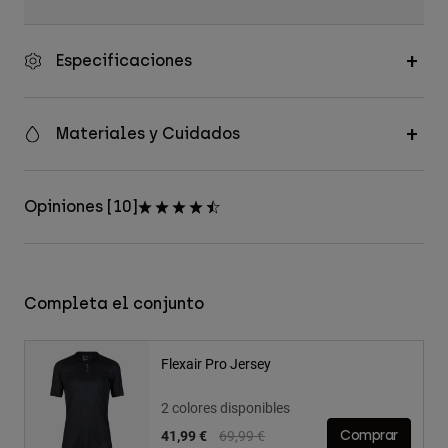
Especificaciones
Materiales y Cuidados
Opiniones [10]
Completa el conjunto
Flexair Pro Jersey
2 colores disponibles
Price reduced from
to
41,99 €
69,99 €
Comprar