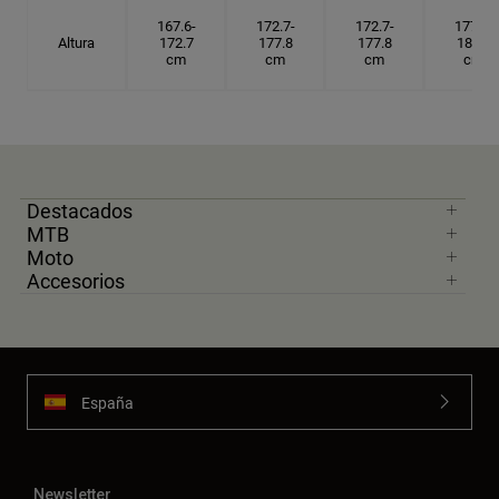
167.6-
172.7-
172.7-
177.8-
Altura
172.7
177.8
177.8
182.9
cm
cm
cm
cm
Destacados
MTB
Moto
Accesorios
España
Newsletter