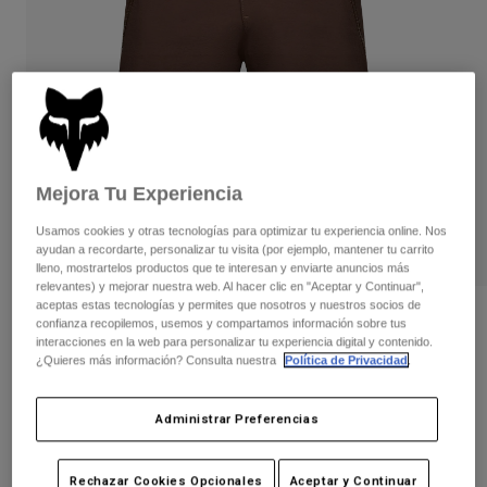
Pantalones
Protecciones
Pantalones
Camisas
Pantalones largos
Gafas de Protección
Ver todo
Guantes
Calcetines
Pantalones cortos
Ver todo
Chaquetas
Chaquetas y chalecos
Mujer
Protecciones
Mejora Tu Experiencia
Camisetas y tops
Guantes
Moto
Usamos cookies y otras tecnologías para optimizar tu experiencia online. Nos
Gafas de protección
Sudaderas
ayudan a recordarte, personalizar tu visita (por ejemplo, mantener tu carrito
Protecciones
Cascos
lleno, mostrartelos productos que te interesan y enviarte anuncios más
Chaquetas
Calcetines
relevantes) y mejorar nuestra web. Al hacer clic en "Aceptar y Continuar",
Camisetas
Pantalones
aceptas estas tecnologías y permites que nosotros y nuestros socios de
Gafas de protección
Opiniones
confianza recopilemos, usemos y compartamos información sobre tus
Pantalones
Mochilas y accesorios
Camisas
interacciones en la web para personalizar tu experiencia digital y contenido.
Pantalón corto Flexair
Botas
Calcetines
¿Quieres más información? Consulta nuestra
Política de Privacidad
.
Ver todo
Recambios
Protecciones
N.º de artículo
33760
Accesorios
Administrar Preferencias
Guantes
Price reduced from
to
99,99 €
69,99 €
30% OFF
Niños
Gafas de Protección
Recambios
Rechazar Cookies Opcionales
Aceptar y Continuar