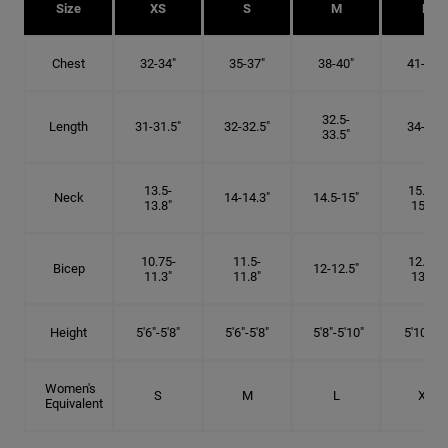
Size
XS
S
M
L
Chest
32-34"
35-37"
38-40"
41-43"
32.5-
Length
31-31.5"
32-32.5"
34-35"
33.5"
13.5-
15.25-
Neck
14-14.3"
14.5-15"
13.8"
15.5"
10.75-
11.5-
12.75-
Bicep
12-12.5"
11.3"
11.8"
13.3"
Height
5'6"-5'8"
5'6"-5'8"
5'8"-5'10"
5'10"- 6'
Women's
S
M
L
XL
Equivalent