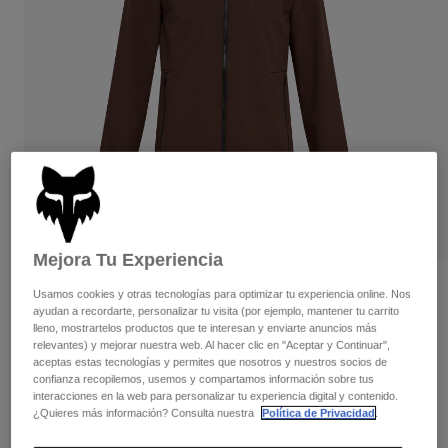
Pantalones
Protecciones
Pantalones
Camisas
Pantalones largos
Gafas de Protección
Ver todo
Guantes
Calcetines
Pantalones cortos
Ver todo
Chaquetas
Chaquetas y chalecos
Mujer
Protecciones
Camisetas y tops
Guantes
Moto
Gafas de protección
Sudaderas
Protecciones
Cascos
Chaquetas
Mejora Tu Experiencia
Calcetines
Camisetas
Pantalones
Gafas de protección
Opiniones
Usamos cookies y otras tecnologías para optimizar tu experiencia online. Nos
Pantalones
Mochilas y accesorios
ayudan a recordarte, personalizar tu visita (por ejemplo, mantener tu carrito
Camisas
Chaqueta Ranger Fire
lleno, mostrartelos productos que te interesan y enviarte anuncios más
Botas
Calcetines
Ver todo
relevantes) y mejorar nuestra web. Al hacer clic en "Aceptar y Continuar",
Recambios
Protecciones
aceptas estas tecnologías y permites que nosotros y nuestros socios de
N.º de artículo
33806
confianza recopilemos, usemos y compartamos información sobre tus
Accesorios
Guantes
interacciones en la web para personalizar tu experiencia digital y contenido.
¿Quieres más información? Consulta nuestra
Política de Privacidad
.
Price reduced from
to
169,99 €
118,99 €
30% OFF
Niños
Gafas de Protección
Recambios