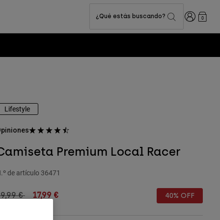
Iniciar sesi
¿Qué estás buscando?
0
Lifestyle
piniones
Camiseta Premium Local Racer
.º de artículo
36471
rice reduced from
to
9,99 €
17,99 €
40% OFF