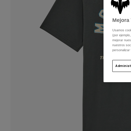
Mejora 
Usamos cookie
(por ejemplo,
mejorar nuest
nuestros soc
personalizar
Administ