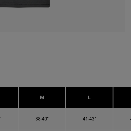
M
L
"
38-40"
41-43"