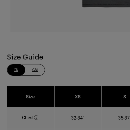
Size Guide
IN
CM
Size
XS
S
Chest
32-34"
35-37