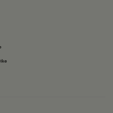
e
ike