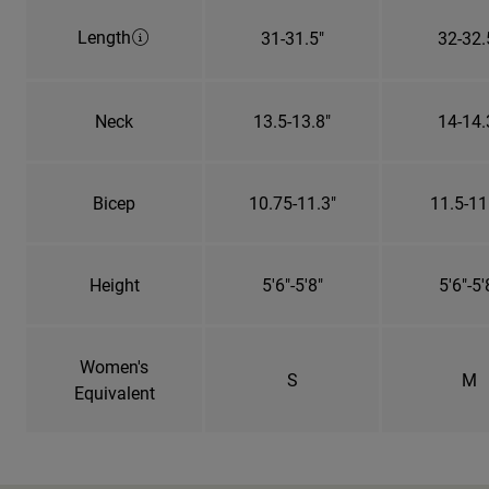
Length
31-31.5"
32-32.
Neck
13.5-13.8"
14-14.
Bicep
10.75-11.3"
11.5-11
Height
5'6"-5'8"
5'6"-5'
Women's
S
M
Equivalent