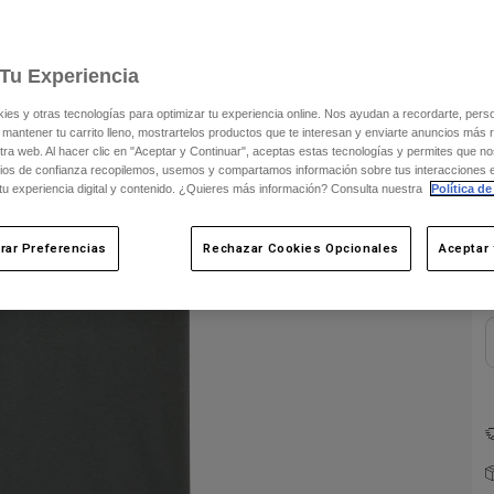
Tu Experiencia
s y otras tecnologías para optimizar tu experiencia online. Nos ayudan a recordarte, person
 mantener tu carrito lleno, mostrartelos productos que te interesan y enviarte anuncios más 
ra web. Al hacer clic en "Aceptar y Continuar", aceptas estas tecnologías y permites que no
ios de confianza recopilemos, usemos y compartamos información sobre tus interacciones 
C
 tu experiencia digital y contenido. ¿Quieres más información? Consulta nuestra
Política de
rar Preferencias
Rechazar Cookies Opcionales
Aceptar 