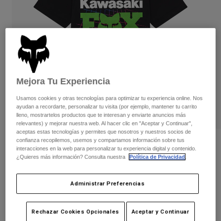
Pantalones
Protecciones
Pantalones
Camisas
Pantalones largos
Gafas de Protección
Ver todo
Guantes
Calcetines
Pantalones cortos
Ver todo
Chaquetas
Chaquetas y chalecos
Mujer
Mejora Tu Experiencia
Protecciones
Camisetas y tops
Guantes
Moto
Usamos cookies y otras tecnologías para optimizar tu experiencia online. Nos
Gafas de protección
ayudan a recordarte, personalizar tu visita (por ejemplo, mantener tu carrito
Sudaderas
lleno, mostrartelos productos que te interesan y enviarte anuncios más
Protecciones
Cascos
Chaquetas
relevantes) y mejorar nuestra web. Al hacer clic en "Aceptar y Continuar",
Calcetines
aceptas estas tecnologías y permites que nosotros y nuestros socios de
Camisetas
Pantalones
Gafas de protección
confianza recopilemos, usemos y compartamos información sobre tus
Camiseta Fox x Kawasaki Juvenil
Pantalones
interacciones en la web para personalizar tu experiencia digital y contenido.
Mochilas y accesorios
Camisas
¿Quieres más información? Consulta nuestra
Política de Privacidad
.
Botas
Calcetines
N.º de artículo
33569
Ver todo
Recambios
Protecciones
Administrar Preferencias
Price reduced from
to
29,99 €
12,50 €
Accesorios
58% OFF
Guantes
Niños
Gafas de Protección
Recambios
Rechazar Cookies Opcionales
Aceptar y Continuar