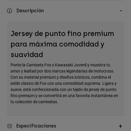
Accesorios
Descripción
Ver Todo
Bolsas y Mochilas
Jersey de punto fino premium
Gorras y Gorros
para máxima comodidad y
Ver todo
suavidad
Ponte la Camiseta Fox x Kawasaki Juvenil y muestra tu
amor y lealtad por dos marcas legendarias de motocross.
Con su material premium y diseños icónicos, combina el
estilo clásico de Fox con una comodidad suprema. Ligera y
suave, está confeccionada con un tejido de jersey de punto
fino premium y se convertirá en una favorita instantánea en
tu colección de camisetas.
Especificaciones