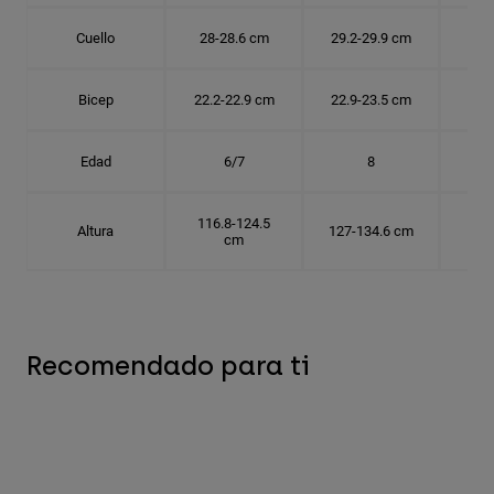
Cuello
28-28.6 cm
29.2-29.9 cm
30.
Bicep
22.2-22.9 cm
22.9-23.5 cm
24.
Edad
6/7
8
116.8-124.5
Altura
127-134.6 cm
137
cm
Recomendado para ti