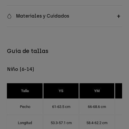
Materiales y Cuidados
Guía de tallas
Niño (6-14)
Talla
YS
YM
Pecho
61-63.5 cm
66-68.6 cm
71-
Longitud
53.3-57.1 cm
58.4-62.2 cm
63.