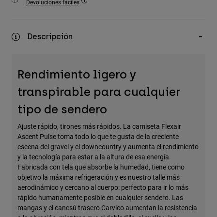
Devoluciones fáciles
Accesorios
Ver Todo
Descripción
Bolsas y Mochilas
Gorras y Gorros
Rendimiento ligero y
Ver todo
transpirable para cualquier
tipo de sendero
Ajuste rápido, tirones más rápidos. La camiseta Flexair
Ascent Pulse toma todo lo que te gusta de la creciente
escena del gravel y el downcountry y aumenta el rendimiento
y la tecnología para estar a la altura de esa energía.
Fabricada con tela que absorbe la humedad, tiene como
objetivo la máxima refrigeración y es nuestro talle más
aerodinámico y cercano al cuerpo: perfecto para ir lo más
rápido humanamente posible en cualquier sendero. Las
mangas y el canesú trasero Carvico aumentan la resistencia