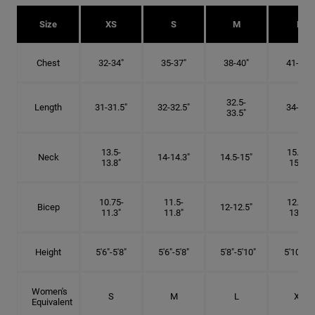
Size
XS
S
M
L
Chest
32-34"
35-37"
38-40"
41-43"
32.5-
Length
31-31.5"
32-32.5"
34-35"
33.5"
13.5-
15.25-
Neck
14-14.3"
14.5-15"
13.8"
15.5"
10.75-
11.5-
12.75-
Bicep
12-12.5"
11.3"
11.8"
13.3"
Height
5'6"-5'8"
5'6"-5'8"
5'8"-5'10"
5'10"- 6'
Women's
S
M
L
XL
Equivalent