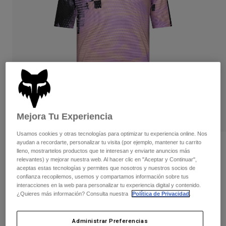
Pantalones
Protecciones
Pantalones
Camisas
Pantalones largos
Gafas de Protección
Ver todo
Guantes
Calcetines
Pantalones cortos
Ver todo
Chaquetas
Chaquetas y chalecos
Mujer
Protecciones
Camisetas y tops
Guantes
Moto
Gafas de protección
Sudaderas
Mejora Tu Experiencia
Protecciones
Cascos
Chaquetas
Calcetines
Usamos cookies y otras tecnologías para optimizar tu experiencia online. Nos
Camisetas
Pantalones
ayudan a recordarte, personalizar tu visita (por ejemplo, mantener tu carrito
Gafas de protección
Opiniones
lleno, mostrartelos productos que te interesan y enviarte anuncios más
Pantalones
Mochilas y accesorios
Camisas
relevantes) y mejorar nuestra web. Al hacer clic en "Aceptar y Continuar",
Camiseta Flexair Ascent Pulse
Botas
Calcetines
aceptas estas tecnologías y permites que nosotros y nuestros socios de
Ver todo
confianza recopilemos, usemos y compartamos información sobre tus
Recambios
Protecciones
interacciones en la web para personalizar tu experiencia digital y contenido.
N.º de artículo
33624
Accesorios
¿Quieres más información? Consulta nuestra
Política de Privacidad
.
Guantes
Price reduced from
to
59,99 €
35,99 €
40% OFF
Niños
Gafas de Protección
Recambios
Administrar Preferencias