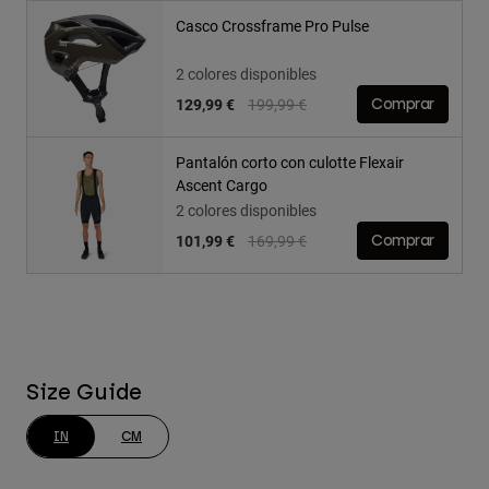
Casco Crossframe Pro Pulse
2 colores disponibles
Price reduced from
to
129,99 €
199,99 €
Comprar
Pantalón corto con culotte Flexair
Ascent Cargo
2 colores disponibles
Price reduced from
to
101,99 €
169,99 €
Comprar
Size Guide
IN
CM