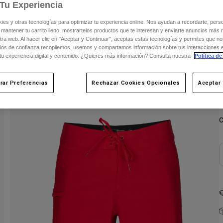
Tu Experiencia
s y otras tecnologías para optimizar tu experiencia online. Nos ayudan a recordarte, person
 mantener tu carrito lleno, mostrartelos productos que te interesan y enviarte anuncios más 
ra web. Al hacer clic en "Aceptar y Continuar", aceptas estas tecnologías y permites que no
ios de confianza recopilemos, usemos y compartamos información sobre tus interacciones 
 tu experiencia digital y contenido. ¿Quieres más información? Consulta nuestra
Política de
rar Preferencias
Rechazar Cookies Opcionales
Aceptar 
C