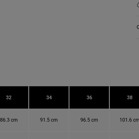
O
32
34
36
38
86.3 cm
91.5 cm
96.5 cm
101.6 c