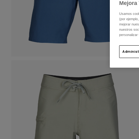
Mejora 
Usamos cookie
(por ejemplo,
mejorar nuest
nuestros soc
personalizar
Administ