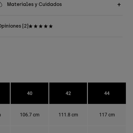
Materiales y Cuidados
piniones [2]
40
42
44
m
106.7 cm
111.8 cm
117 cm