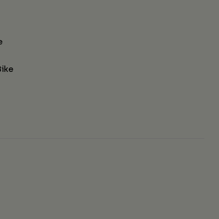
e
ike