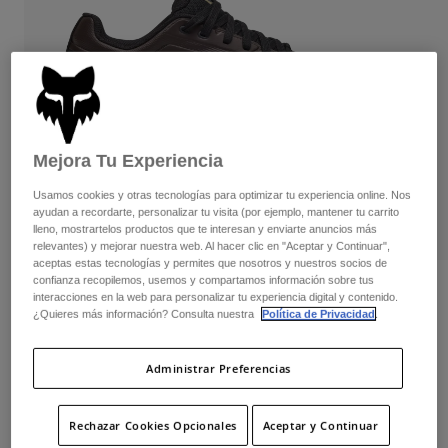
Pantalones
Protecciones
Pantalones
Camisas
Pantalones largos
Gafas de Protección
Ver todo
Guantes
Calcetines
Pantalones cortos
Ver todo
Chaquetas
Chaquetas y chalecos
Mujer
Mejora Tu Experiencia
Protecciones
Camisetas y tops
Guantes
Moto
Usamos cookies y otras tecnologías para optimizar tu experiencia online. Nos
ayudan a recordarte, personalizar tu visita (por ejemplo, mantener tu carrito
Gafas de protección
Sudaderas
lleno, mostrartelos productos que te interesan y enviarte anuncios más
Protecciones
Cascos
relevantes) y mejorar nuestra web. Al hacer clic en "Aceptar y Continuar",
Chaquetas
Calcetines
aceptas estas tecnologías y permites que nosotros y nuestros socios de
Camisetas
confianza recopilemos, usemos y compartamos información sobre tus
Pantalones
Gafas de protección
Opiniones
interacciones en la web para personalizar tu experiencia digital y contenido.
Pantalones
Mochilas y accesorios
Camisas
¿Quieres más información? Consulta nuestra
Política de Privacidad
.
Zapatillas Fox Union Flat
Botas
Calcetines
Ver todo
Recambios
Protecciones
Administrar Preferencias
N.º de artículo
29354
Accesorios
Guantes
Price reduced from
to
149,99 €
97,49 €
35% OFF
Niños
Rechazar Cookies Opcionales
Aceptar y Continuar
Gafas de Protección
Recambios