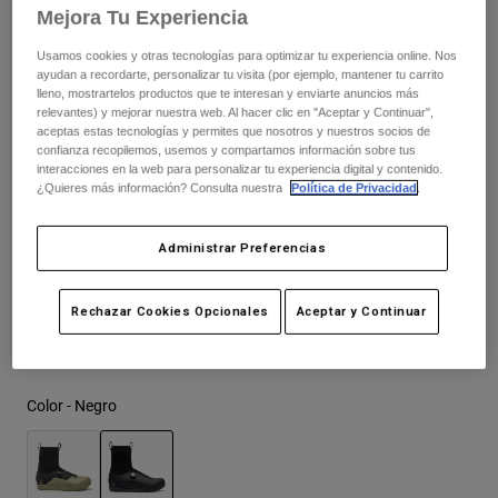
Chaquetas
279,99 €
Mejora Tu Experiencia
Explorar Moto
Camisetas
Calcetines
Usamos cookies y otras tecnologías para optimizar tu experiencia online. Nos
Sudaderas
ayudan a recordarte, personalizar tu visita (por ejemplo, mantener tu carrito
Ver todo
Product Help
Ver todo
Explorar MTB
lleno, mostrartelos productos que te interesan y enviarte anuncios más
Cuadro de tallas
relevantes) y mejorar nuestra web. Al hacer clic en "Aceptar y Continuar",
aceptas estas tecnologías y permites que nosotros y nuestros socios de
Guía de Equipamiento de Moto
confianza recopilemos, usemos y compartamos información sobre tus
Ropa Casual
37
38
39
40
41
41.5
Product Help
interacciones en la web para personalizar tu experiencia digital y contenido.
Accesorios
Guía de cuidado de cascos
¿Quieres más información? Consulta nuestra
Política de Privacidad
.
Guía de Equipamiento de MTB
Tops
Guía de cuidado de las botas
Gorras y Gorros
42
42.5
43
43.5
44
44.5
Administrar Preferencias
Sudaderas
Guía de cuidado de cascos
Bolsas y Mochilas
Chaquetas
Calcetines
Rechazar Cookies Opcionales
Aceptar y Continuar
45
45.5
46
47
Pantalones
Stickers
Pantalones Cortos
Otros Accesorios
Bañadores
Color -
Negro
Ver todo
Ver todo