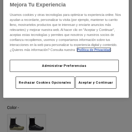
Chaquetas
274,99 €
-
279,99 €
Mejora Tu Experiencia
Explorar Moto
Camisetas
Calcetines
Usamos cookies y otras tecnologías para optimizar tu experiencia online. Nos
Sudaderas
ayudan a recordarte, personalizar tu visita (por ejemplo, mantener tu carrito
Ver todo
Product Help
Ver todo
Explorar MTB
lleno, mostrartelos productos que te interesan y enviarte anuncios más
Cuadro de tallas
relevantes) y mejorar nuestra web. Al hacer clic en "Aceptar y Continuar",
aceptas estas tecnologías y permites que nosotros y nuestros socios de
Guía de Equipamiento de Moto
confianza recopilemos, usemos y compartamos información sobre tus
Ropa Casual
37
38
39
40
41
41.5
Product Help
interacciones en la web para personalizar tu experiencia digital y contenido.
Accesorios
Guía de cuidado de cascos
¿Quieres más información? Consulta nuestra
Política de Privacidad
.
Guía de Equipamiento de MTB
Tops
Guía de cuidado de las botas
Gorras y Gorros
42
42.5
43
43.5
44
44.5
Administrar Preferencias
Sudaderas
Guía de cuidado de cascos
Bolsas y Mochilas
Chaquetas
Calcetines
Rechazar Cookies Opcionales
Aceptar y Continuar
45
45.5
46
47
Pantalones
Stickers
Pantalones Cortos
Otros Accesorios
Bañadores
Color -
Ver todo
Ver todo