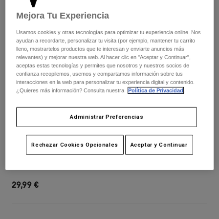
Pantalones
Protecciones
Pantalones
Mejora Tu Experiencia
Camisas
Pantalones largos
Gafas de Protección
Ver todo
Usamos cookies y otras tecnologías para optimizar tu experiencia online. Nos
Guantes
Calcetines
ayudan a recordarte, personalizar tu visita (por ejemplo, mantener tu carrito
Pantalones cortos
lleno, mostrartelos productos que te interesan y enviarte anuncios más
Ver todo
relevantes) y mejorar nuestra web. Al hacer clic en "Aceptar y Continuar",
Chaquetas
aceptas estas tecnologías y permites que nosotros y nuestros socios de
Chaquetas y chalecos
Mujer
confianza recopilemos, usemos y compartamos información sobre tus
Protecciones
interacciones en la web para personalizar tu experiencia digital y contenido.
¿Quieres más información? Consulta nuestra
Política de Privacidad
.
Camisetas y tops
Guantes
Moto
Gafas de protección
Sudaderas
Protecciones
Cascos
Administrar Preferencias
Chaquetas
Calcetines
Camisetas
Pantalones
Gafas de protección
Youth Rampage Visor-Img Print
Rechazar Cookies Opcionales
Aceptar y Continuar
Pantalones
Mochilas y accesorios
Camisas
Botas
Calcetines
N.º de artículo
40019-209-OS
Ver todo
Recambios
Protecciones
29,99 €
Accesorios
Guantes
Niños
Gafas de Protección
Recambios