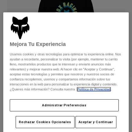
Pantalones
Protecciones
Pantalones
Camisas
Pantalones largos
Gafas de Protección
Ver todo
Guantes
Calcetines
Pantalones cortos
Ver todo
Chaquetas
Chaquetas y chalecos
Mujer
Mejora Tu Experiencia
Protecciones
Usamos cookies y otras tecnologías para optimizar tu experiencia online. Nos
Camisetas y tops
Guantes
Moto
ayudan a recordarte, personalizar tu visita (por ejemplo, mantener tu carrito
Gafas de protección
lleno, mostrartelos productos que te interesan y enviarte anuncios más
Sudaderas
relevantes) y mejorar nuestra web. Al hacer clic en "Aceptar y Continuar",
Protecciones
Cascos
Chaquetas
aceptas estas tecnologías y permites que nosotros y nuestros socios de
Calcetines
Camisetas
confianza recopilemos, usemos y compartamos información sobre tus
Pantalones
Gafas de protección
interacciones en la web para personalizar tu experiencia digital y contenido.
Forro polar Youth
Pantalones
¿Quieres más información? Consulta nuestra
Política de Privacidad
.
Mochilas y accesorios
Camisas
Botas
Calcetines
N.º de artículo
38437-001-YL
Ver todo
Administrar Preferencias
Recambios
Protecciones
Price reduced from
to
69,99 €
41,99 €
Accesorios
40% OFF
Guantes
Rechazar Cookies Opcionales
Aceptar y Continuar
Niños
Gafas de Protección
Recambios