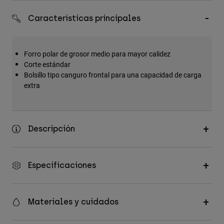
Accesorios
Características principales
Ver Todo
Bolsas y Mochilas
Forro polar de grosor medio para mayor calidez
Gorras y Gorros
Corte estándar
Bolsillo tipo canguro frontal para una capacidad de carga
Ver todo
extra
Descripción
Especificaciones
Materiales y cuidados