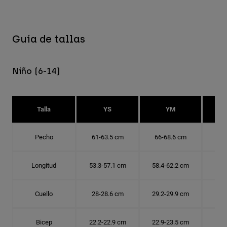
Guía de tallas
Niño (6-14)
Talla
YS
YM
Pecho
61-63.5 cm
66-68.6 cm
71-
Longitud
53.3-57.1 cm
58.4-62.2 cm
63.
Cuello
28-28.6 cm
29.2-29.9 cm
30.
Bicep
22.2-22.9 cm
22.9-23.5 cm
24.