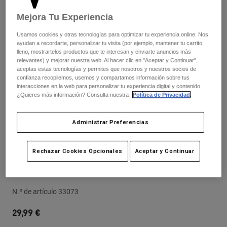
Pantalones
Protecciones
Pantalones
Mejora Tu Experiencia
Camisas
Pantalones largos
Gafas de Protección
Ver todo
Usamos cookies y otras tecnologías para optimizar tu experiencia online. Nos
Guantes
Calcetines
ayudan a recordarte, personalizar tu visita (por ejemplo, mantener tu carrito
Pantalones cortos
lleno, mostrartelos productos que te interesan y enviarte anuncios más
Ver todo
Chaquetas
relevantes) y mejorar nuestra web. Al hacer clic en "Aceptar y Continuar",
aceptas estas tecnologías y permites que nosotros y nuestros socios de
Chaquetas y chalecos
Mujer
confianza recopilemos, usemos y compartamos información sobre tus
Protecciones
interacciones en la web para personalizar tu experiencia digital y contenido.
¿Quieres más información? Consulta nuestra
Política de Privacidad
.
Camisetas y tops
Guantes
Moto
Gafas de protección
Sudaderas
Protecciones
Cascos
Administrar Preferencias
Chaquetas
Calcetines
Camisetas
Pantalones
Gafas de protección
Rechazar Cookies Opcionales
Aceptar y Continuar
Pantalones
Mochilas y accesorios
Visera para el casco V3 RS Edición
Camisas
Botas
Limitada 50.º
Calcetines
Ver todo
Recambios
Protecciones
N.º de artículo
33073
Accesorios
Guantes
29,99 €
Niños
Gafas de Protección
Recambios