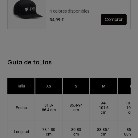
4 colores disponibles
34,99 €
Comprar
Guía de tallas
Talla
XS
S
M
L
94-
101.6-
81.3-
86.4-94
Pecho
101.6
109.2
86.4 cm
cm
cm
cm
78.4-80
80-83
83-85.1
85.1-
Longitud
cm
cm
cm
88.9 cm