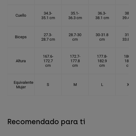
34.3-
35.1-
36.3-
38.1-
Cuello
35.1 cm
36.3 cm
38.1 cm
39.4 cm
27.3-
28.7-30
30-31.8
31.8-
Biceps
28.7 cm
cm
cm
33.8 cm
167.6-
172.7-
177.8-
180.3-
Altura
172.7
177.8
182.9
185.5
cm
cm
cm
cm
Equivalente
S
M
L
XL
Mujer
Recomendado para ti