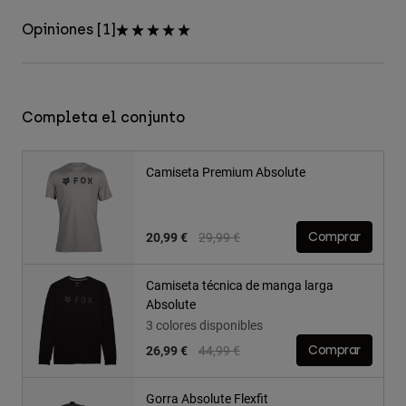
Opiniones [1]
Completa el conjunto
Camiseta Premium Absolute
Price reduced from
to
20,99 €
29,99 €
Comprar
Camiseta técnica de manga larga
Absolute
3 colores disponibles
Price reduced from
to
26,99 €
44,99 €
Comprar
Gorra Absolute Flexfit