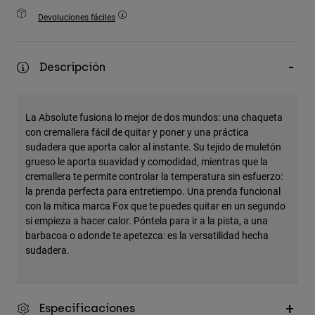
Accesorios
Devoluciones fáciles
Ver Todo
Bolsas y Mochilas
Descripción
Gorras y Gorros
Ver todo
La Absolute fusiona lo mejor de dos mundos: una chaqueta
con cremallera fácil de quitar y poner y una práctica
sudadera que aporta calor al instante. Su tejido de muletón
grueso le aporta suavidad y comodidad, mientras que la
cremallera te permite controlar la temperatura sin esfuerzo:
la prenda perfecta para entretiempo. Una prenda funcional
con la mítica marca Fox que te puedes quitar en un segundo
si empieza a hacer calor. Póntela para ir a la pista, a una
barbacoa o adonde te apetezca: es la versatilidad hecha
sudadera.
Especificaciones