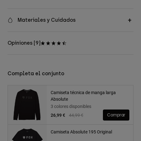
Materiales y Cuidados
Opiniones [9]
Completa el conjunto
Camiseta técnica de manga larga
Absolute
3 colores disponibles
Price reduced from
to
26,99 €
44,99 €
Comprar
Camiseta Absolute 195 Original