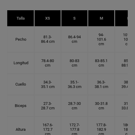
Talla
XS
S
M
L
94-
101.6-
81.3-
86.4-94
Pecho
101.6
109.2
86.4 cm
cm
cm
cm
78.4-80
80-83
83-85.1
85.1-
Longitud
cm
cm
cm
88.9 cm
34.3-
35.1-
36.3-
38.1-
Cuello
35.1 cm
36.3 cm
38.1 cm
39.4 cm
27.3-
28.7-30
30-31.8
31.8-
Biceps
28.7 cm
cm
cm
33.8 cm
167.6-
172.7-
177.8-
180.3-
Altura
172.7
177.8
182.9
185.5
cm
cm
cm
cm