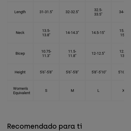
32.5-
Length
31-31.5"
32-32.5"
34-35"
33.5"
13.5-
15.25-
Neck
14-14.3"
14.5-15"
13.8"
15.5"
10.75-
11.5-
12.75-
Bicep
12-12.5"
11.3"
11.8"
13.3"
Height
5'6"-5'8"
5'6"-5'8"
5'8"-5'10"
5'10"- 6'
Women's
S
M
L
XL
Equivalent
Recomendado para ti