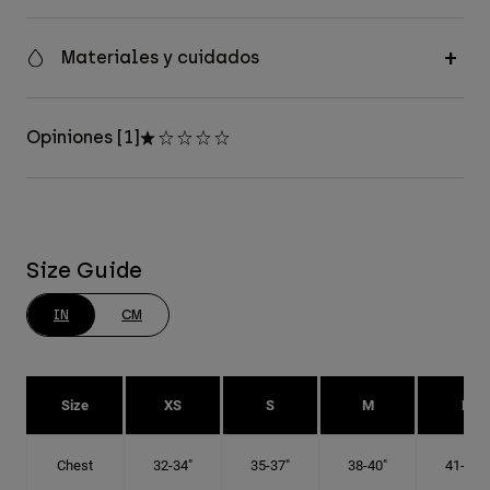
Materiales y cuidados
Opiniones [1]
Size Guide
IN
CM
Size
XS
S
M
L
Chest
32-34"
35-37"
38-40"
41-43"