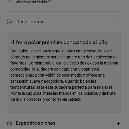
Devoluciones fáciles
Accesorios
Ver Todo
Descripción
Bolsas y Mochilas
Gorras y Gorros
El forro polar prémium abriga todo el año
Ver todo
Cualquiera sea el puesto que ocupes en tu escuadra, este
cómodo polar siempre será el número uno de tu colección de
favoritos. Combinando el estilo clásico de Fox con la máxima
comodidad, la sudadera con capucha Slogan está
confeccionada con vellón de peso medio y ofrece una
sensación suave y acogedora. Cuando bajan las
temperaturas, esta es la sudadera perfecta para relajarse.
Ponte la capucha, mete las manos en los bolsillos y disfruta
de tu día con total y confortable calidez.
Especificaciones