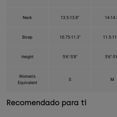
Neck
13.5-13.8"
14-14.
Bicep
10.75-11.3"
11.5-11
Height
5'6"-5'8"
5'6"-5'
Women's
S
M
Equivalent
Recomendado para ti