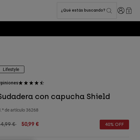
Iniciar sesi
¿Qué estás buscando?
0
Lifestyle
piniones
Sudadera con capucha Shield
.º de artículo
36268
rice reduced from
to
84,99 €
50,99 €
40% OFF