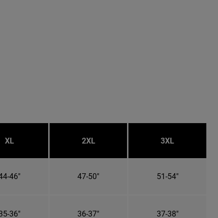
XL
2XL
3XL
44-46"
47-50"
51-54"
35-36"
36-37"
37-38"