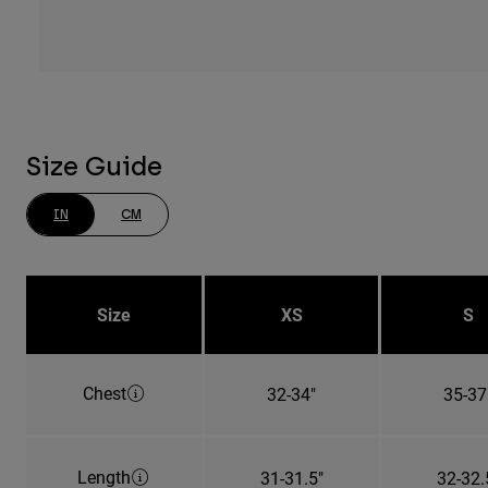
Size Guide
IN
CM
Size
XS
S
Chest
32-34"
35-37
Length
31-31.5"
32-32.