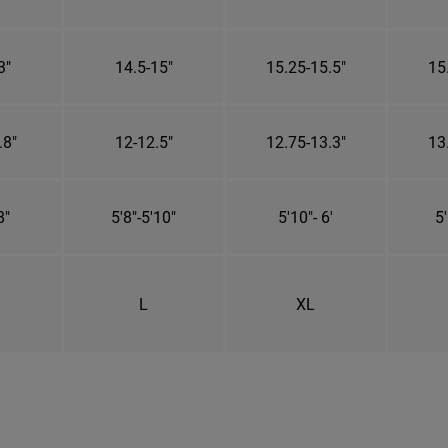
3"
14.5-15"
15.25-15.5"
15
.8"
12-12.5"
12.75-13.3"
13
8"
5'8"-5'10"
5'10"- 6'
5'
L
XL