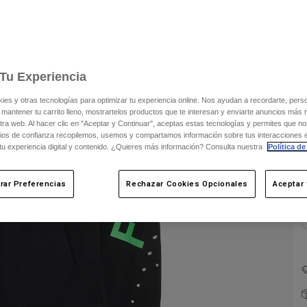
Tu Experiencia
s y otras tecnologías para optimizar tu experiencia online. Nos ayudan a recordarte, person
 mantener tu carrito lleno, mostrartelos productos que te interesan y enviarte anuncios más 
C
ra web. Al hacer clic en "Aceptar y Continuar", aceptas estas tecnologías y permites que no
ios de confianza recopilemos, usemos y compartamos información sobre tus interacciones 
 tu experiencia digital y contenido. ¿Quieres más información? Consulta nuestra
Política de
rar Preferencias
Rechazar Cookies Opcionales
Aceptar 