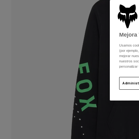
Mejora 
Usamos cookie
(por ejemplo,
mejorar nuest
nuestros soc
personalizar
Administ