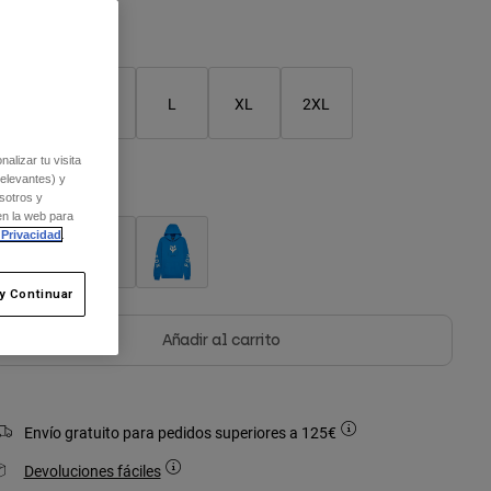
Cuadro de tallas
S
M
L
XL
2XL
alizar tu visita
relevantes) y
olor -
sotros y
en la web para
 Privacidad
.
y Continuar
Añadir al carrito
Envío gratuito para pedidos superiores a 125€
Devoluciones fáciles