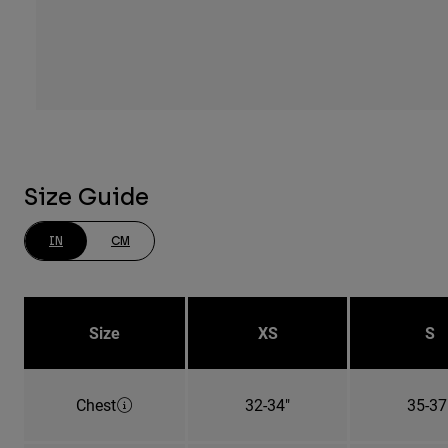
Size Guide
IN
CM
Size
XS
S
Chest
32-34"
35-37