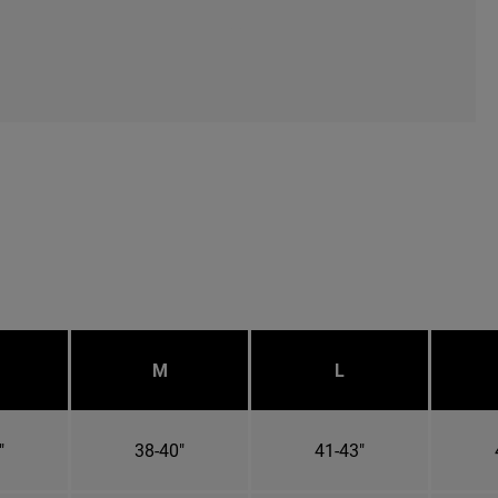
M
L
"
38-40"
41-43"