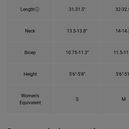
Length
31-31.5"
32-32.
Neck
13.5-13.8"
14-14.
Bicep
10.75-11.3"
11.5-11
Height
5'6"-5'8"
5'6"-5'
Women's
S
M
Equivalent