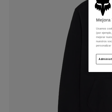
Mejora 
Usamos cookie
(por ejemplo,
mejorar nuest
nuestros soc
personalizar
Administ