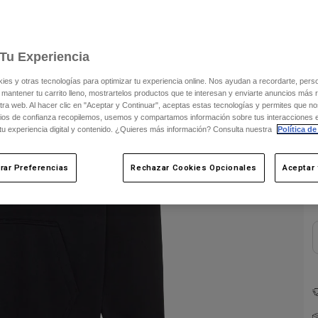
C
Tu Experiencia
s y otras tecnologías para optimizar tu experiencia online. Nos ayudan a recordarte, person
 mantener tu carrito lleno, mostrartelos productos que te interesan y enviarte anuncios más 
ra web. Al hacer clic en "Aceptar y Continuar", aceptas estas tecnologías y permites que no
ios de confianza recopilemos, usemos y compartamos información sobre tus interacciones 
 tu experiencia digital y contenido. ¿Quieres más información? Consulta nuestra
Política de
rar Preferencias
Rechazar Cookies Opcionales
Aceptar 