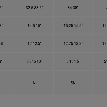
5"
32.5-33.5"
34-35"
3"
14.5-15"
15.25-15.5"
15
.8"
12-12.5"
12.75-13.3"
13
8"
5'8"-5'10"
5'10"- 6'
5'
L
XL