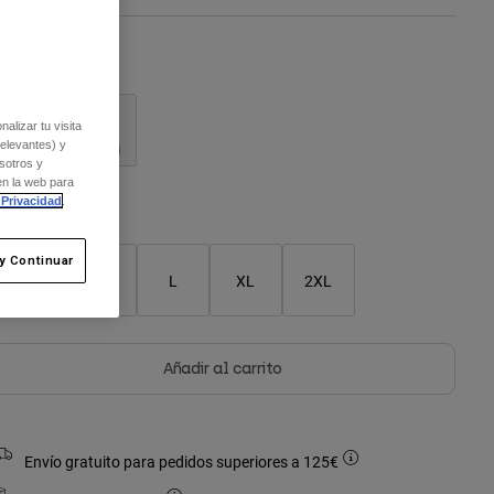
olor -
Negro
alizar tu visita
relevantes) y
sotros y
seleccionado
en la web para
 Privacidad
.
Cuadro de tallas
y Continuar
S
M
L
XL
2XL
Añadir al carrito
Envío gratuito para pedidos superiores a 125€