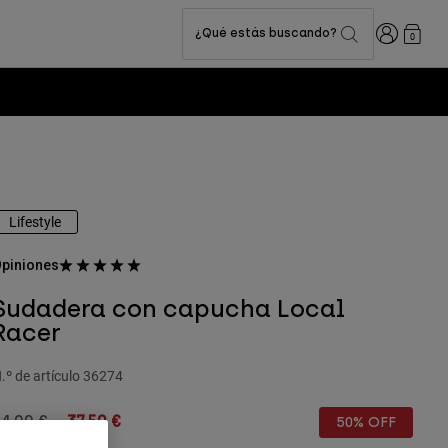
Iniciar sesi
¿Qué estás buscando?
0
Lifestyle
piniones
Sudadera con capucha Local
Racer
.º de artículo
36274
rice reduced from
to
74,99 €
37,50 €
50% OFF