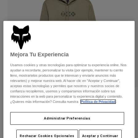
Pantalones
Protecciones
Pantalones
Camisas
Pantalones largos
Gafas de Protección
Ver todo
Guantes
Calcetines
Pantalones cortos
Ver todo
Chaquetas
Chaquetas y chalecos
Mujer
Protecciones
Mejora Tu Experiencia
Camisetas y tops
Guantes
Moto
Usamos cookies y otras tecnologías para optimizar tu experiencia online. Nos
Gafas de protección
Sudaderas
ayudan a recordarte, personalizar tu visita (por ejemplo, mantener tu carrito
Protecciones
Cascos
lleno, mostrartelos productos que te interesan y enviarte anuncios más
Chaquetas
relevantes) y mejorar nuestra web. Al hacer clic en "Aceptar y Continuar",
Calcetines
Camisetas
aceptas estas tecnologías y permites que nosotros y nuestros socios de
Pantalones
Gafas de protección
confianza recopilemos, usemos y compartamos información sobre tus
Pantalones
Mochilas y accesorios
Sudadera con capucha de forro polar
Camisas
interacciones en la web para personalizar tu experiencia digital y contenido.
¿Quieres más información? Consulta nuestra
Política de Privacidad
.
Botas
Vision Tech
Calcetines
Ver todo
Recambios
Protecciones
N.º de artículo
36264
Accesorios
Administrar Preferencias
Guantes
Price reduced from
to
84,99 €
42,50 €
Niños
50% OFF
Gafas de Protección
Recambios
Rechazar Cookies Opcionales
Aceptar y Continuar