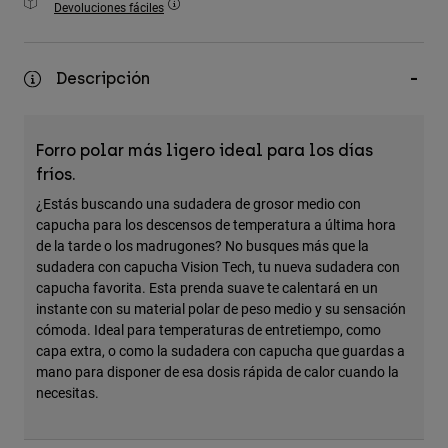
Devoluciones fáciles
Accesorios
Ver Todo
Descripción
Bolsas y Mochilas
Gorras y Gorros
Forro polar más ligero ideal para los días
Ver todo
fríos.
¿Estás buscando una sudadera de grosor medio con
capucha para los descensos de temperatura a última hora
de la tarde o los madrugones? No busques más que la
sudadera con capucha Vision Tech, tu nueva sudadera con
capucha favorita. Esta prenda suave te calentará en un
instante con su material polar de peso medio y su sensación
cómoda. Ideal para temperaturas de entretiempo, como
capa extra, o como la sudadera con capucha que guardas a
mano para disponer de esa dosis rápida de calor cuando la
necesitas.