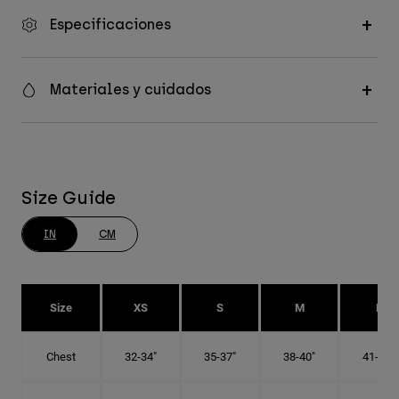
Especificaciones
Materiales y cuidados
Size Guide
IN
CM
Size
XS
S
M
L
Chest
32-34"
35-37"
38-40"
41-43"