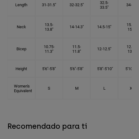
32.5-
Length
31-31.5"
32-32.5"
34-35"
33.5"
13.5-
15.25-
Neck
14-14.3"
14.5-15"
13.8"
15.5"
10.75-
11.5-
12.75-
Bicep
12-12.5"
11.3"
11.8"
13.3"
Height
5'6"-5'8"
5'6"-5'8"
5'8"-5'10"
5'10"- 6'
Women's
S
M
L
XL
Equivalent
Recomendado para ti