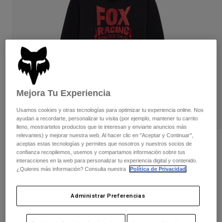
Pantalones
Protecciones
Pantalones
Camisas
Pantalones largos
Gafas de Protección
Ver todo
Guantes
Calcetines
Pantalones cortos
Ver todo
Chaquetas
Chaquetas y chalecos
Mujer
Protecciones
Mejora Tu Experiencia
Camisetas y tops
Guantes
Moto
Gafas de protección
Sudaderas
Usamos cookies y otras tecnologías para optimizar tu experiencia online. Nos
Protecciones
Cascos
ayudan a recordarte, personalizar tu visita (por ejemplo, mantener tu carrito
Chaquetas
lleno, mostrartelos productos que te interesan y enviarte anuncios más
Calcetines
Camisetas
relevantes) y mejorar nuestra web. Al hacer clic en "Aceptar y Continuar",
Pantalones
Gafas de protección
Opiniones
aceptas estas tecnologías y permites que nosotros y nuestros socios de
Pantalones
confianza recopilemos, usemos y compartamos información sobre tus
Mochilas y accesorios
Camisas
interacciones en la web para personalizar tu experiencia digital y contenido.
Sudadera con capucha Bolt para
Botas
Calcetines
¿Quieres más información? Consulta nuestra
Política de Privacidad
.
Ver todo
jóvenes
Recambios
Protecciones
Accesorios
N.º de artículo
36543
Guantes
Administrar Preferencias
Niños
Gafas de Protección
Recambios
Price reduced from
to
59,99 €
35,99 €
40% OFF