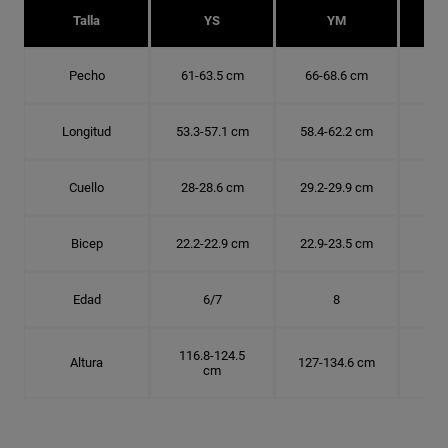
Talla
YS
YM
Pecho
61-63.5 cm
66-68.6 cm
71-
Longitud
53.3-57.1 cm
58.4-62.2 cm
63.
Cuello
28-28.6 cm
29.2-29.9 cm
30.
Bicep
22.2-22.9 cm
22.9-23.5 cm
24.
Edad
6/7
8
116.8-124.5
Altura
127-134.6 cm
137
cm