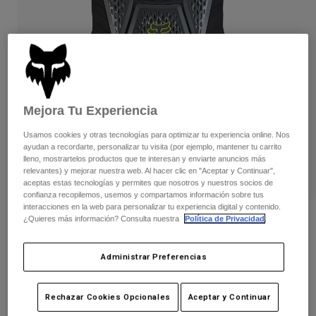
Pantalones
Protecciones
Pantalones
Camisas
Pantalones largos
Gafas de Protección
Ver todo
Guantes
Calcetines
Pantalones cortos
Ver todo
Chaquetas
Chaquetas y chalecos
Mujer
Mejora Tu Experiencia
Protecciones
Camisetas y tops
Guantes
Usamos cookies y otras tecnologías para optimizar tu experiencia online. Nos
Moto
ayudan a recordarte, personalizar tu visita (por ejemplo, mantener tu carrito
Gafas de protección
Sudaderas
lleno, mostrartelos productos que te interesan y enviarte anuncios más
Protecciones
Cascos
relevantes) y mejorar nuestra web. Al hacer clic en "Aceptar y Continuar",
Chaquetas
aceptas estas tecnologías y permites que nosotros y nuestros socios de
Calcetines
Camisetas
confianza recopilemos, usemos y compartamos información sobre tus
Pantalones
Gafas de protección
interacciones en la web para personalizar tu experiencia digital y contenido.
Pantalones
¿Quieres más información? Consulta nuestra
Política de Privacidad
.
Mochilas y accesorios
Camisas
Opiniones
Botas
Calcetines
Ver todo
Protección Raceframe Impact CE
Recambios
Protecciones
Administrar Preferencias
Accesorios
Guantes
N.º de artículo
24265
Rechazar Cookies Opcionales
Aceptar y Continuar
Niños
Gafas de Protección
Recambios
Price reduced from
to
169,99 €
110,49 €
35% OFF