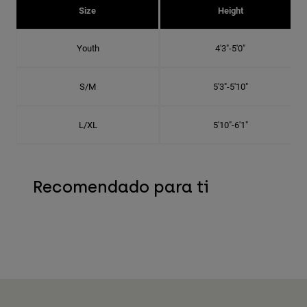
Size
Height
Youth
4'3"-5'0"
S/M
5'3"-5'10"
L/XL
5'10"-6'1"
Recomendado para ti