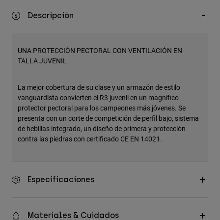
Accesorios
Descripción
Ver Todo
Bolsas y Mochilas
UNA PROTECCIÓN PECTORAL CON VENTILACIÓN EN
Gorras y Gorros
TALLA JUVENIL
Ver todo
La mejor cobertura de su clase y un armazón de estilo
vanguardista convierten el R3 juvenil en un magnífico
protector pectoral para los campeones más jóvenes. Se
presenta con un corte de competición de perfil bajo, sistema
de hebillas integrado, un diseño de primera y protección
contra las piedras con certificado CE EN 14021.
Especificaciones
Materiales & Cuidados