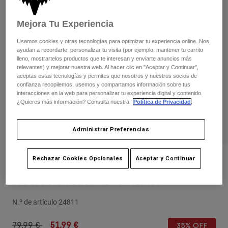
Pantalones
Protecciones
Pantalones
Camisas
Mejora Tu Experiencia
Pantalones largos
Gafas de Protección
Ver todo
Guantes
Usamos cookies y otras tecnologías para optimizar tu experiencia online. Nos
Calcetines
Pantalones cortos
ayudan a recordarte, personalizar tu visita (por ejemplo, mantener tu carrito
Ver todo
lleno, mostrartelos productos que te interesan y enviarte anuncios más
Chaquetas
relevantes) y mejorar nuestra web. Al hacer clic en "Aceptar y Continuar",
Chaquetas y chalecos
Mujer
aceptas estas tecnologías y permites que nosotros y nuestros socios de
confianza recopilemos, usemos y compartamos información sobre tus
Protecciones
interacciones en la web para personalizar tu experiencia digital y contenido.
Camisetas y tops
Guantes
Moto
¿Quieres más información? Consulta nuestra
Política de Privacidad
.
Gafas de protección
Sudaderas
Protecciones
Cascos
Chaquetas
Administrar Preferencias
Calcetines
Camisetas
Pantalones
Gafas de protección
Pantalones
Rechazar Cookies Opcionales
Aceptar y Continuar
Mochilas y accesorios
Camisas
Opiniones
Botas
Calcetines
Ver todo
Protección Juvenil R3 - Niños
Recambios
Protecciones
Accesorios
Guantes
N.º de artículo
24811
Niños
Gafas de Protección
Recambios
Price reduced from
to
79,99 €
51,99 €
35% OFF