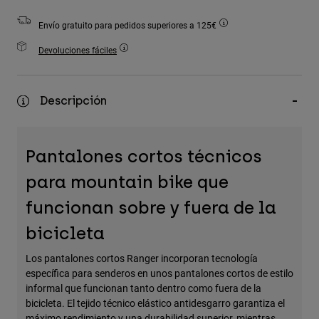
Accesorios
Envío gratuito para pedidos superiores a 125€
Ver Todo
Devoluciones fáciles
Bolsas y Mochilas
Gorras y Gorros
Descripción
Ver todo
Pantalones cortos técnicos
para mountain bike que
funcionan sobre y fuera de la
bicicleta
Los pantalones cortos Ranger incorporan tecnología
específica para senderos en unos pantalones cortos de estilo
informal que funcionan tanto dentro como fuera de la
bicicleta. El tejido técnico elástico antidesgarro garantiza el
máximo rendimiento y una durabilidad superior, mientras