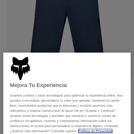
Pantalones
Protecciones
Pantalones
Camisas
Pantalones largos
Gafas de Protección
Ver todo
Guantes
Calcetines
Pantalones cortos
Ver todo
Chaquetas
Chaquetas y chalecos
Mujer
Protecciones
Camisetas y tops
Guantes
Moto
Gafas de protección
Sudaderas
Protecciones
Cascos
Chaquetas
Calcetines
Camisetas
Mejora Tu Experiencia
Pantalones
Gafas de protección
Opiniones
Pantalones
Mochilas y accesorios
Camisas
Usamos cookies y otras tecnologías para optimizar tu experiencia online. Nos
Pantalones cortos Ranger
Botas
Calcetines
ayudan a recordarte, personalizar tu visita (por ejemplo, mantener tu carrito
Ver todo
lleno, mostrartelos productos que te interesan y enviarte anuncios más
Recambios
Protecciones
relevantes) y mejorar nuestra web. Al hacer clic en "Aceptar y Continuar",
N.º de artículo
33464
Accesorios
aceptas estas tecnologías y permites que nosotros y nuestros socios de
Guantes
confianza recopilemos, usemos y compartamos información sobre tus
Price reduced from
to
79,99 €
55,99 €
30% OFF
interacciones en la web para personalizar tu experiencia digital y contenido.
Niños
Gafas de Protección
Recambios
¿Quieres más información? Consulta nuestra
Política de Privacidad
.