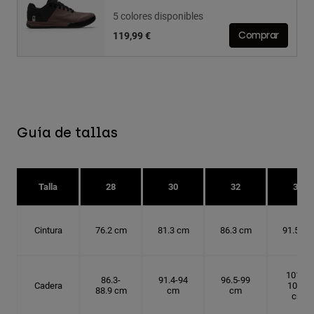
5 colores disponibles
119,99 €
Comprar
Guía de tallas
Talla
28
30
32
34
Cintura
76.2 cm
81.3 cm
86.3 cm
91.5 cm
101.6-
86.3-
91.4-94
96.5-99
Cadera
104.1
88.9 cm
cm
cm
cm