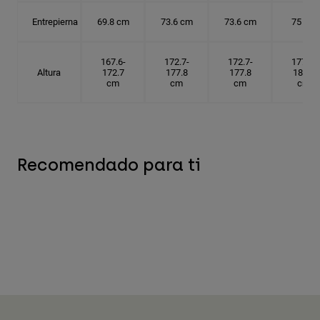
Entrepierna
69.8 cm
73.6 cm
73.6 cm
75 cm
167.6-
172.7-
172.7-
177.8-
Altura
172.7
177.8
177.8
182.9
cm
cm
cm
cm
Recomendado para ti