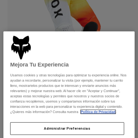
Pantalones
Protecciones
Pantalones
Camisas
Pantalones largos
Gafas de Protección
Ver todo
Guantes
Calcetines
Pantalones cortos
Ver todo
Chaquetas
Chaquetas y chalecos
Mujer
Protecciones
Camisetas y tops
Guantes
Moto
Mejora Tu Experiencia
Gafas de protección
Sudaderas
Protecciones
Cascos
Usamos cookies y otras tecnologías para optimizar tu experiencia online. Nos
Chaquetas
ayudan a recordarte, personalizar tu visita (por ejemplo, mantener tu carrito
Calcetines
Camisetas
lleno, mostrartelos productos que te interesan y enviarte anuncios más
Pantalones
Gafas de protección
Pantalones Air Haze 180
relevantes) y mejorar nuestra web. Al hacer clic en "Aceptar y Continuar",
Pantalones
Mochilas y accesorios
Camisas
aceptas estas tecnologías y permites que nosotros y nuestros socios de
confianza recopilemos, usemos y compartamos información sobre tus
Botas
Calcetines
N.º de artículo
33544
Ver todo
interacciones en la web para personalizar tu experiencia digital y contenido.
Recambios
Protecciones
¿Quieres más información? Consulta nuestra
Política de Privacidad
.
Price reduced from
to
149,99 €
104,99 €
Accesorios
30% OFF
Guantes
Administrar Preferencias
Niños
Gafas de Protección
Recambios
Ver el kit entero
.
aquí