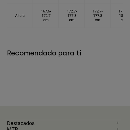
167.6-
172.7-
172.7-
177.8-
Altura
172.7
177.8
177.8
182.9
cm
cm
cm
cm
Recomendado para ti
Destacados
MTB