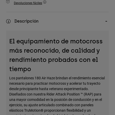
Devoluciones fáciles
Accesorios
Ver Todo
Descripción
Bolsas y Mochilas
Gorras y Gorros
Ver todo
El equipamiento de motocross
más reconocido, de calidad y
rendimiento probados con el
tiempo
Los pantalones 180 Air Haze brindan el rendimiento esencial
necesario para practicar motocross y acelerar tu trayecto
desde principiante hasta veterano experimentado.
Diseñados con nuestra Rider Attack Position ™ (RAP) para
una mayor comodidad en la posición de conducción y en el
ejercicio, su ajuste articulado combinado con paneles
elásticos TruMotion® proporcionan flexibilidad y un