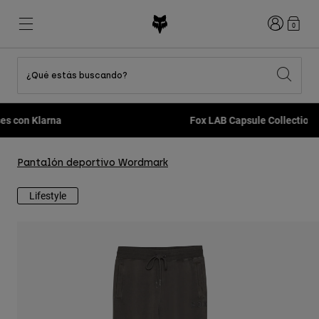
Iniciar sesi
0
¿Qué estás buscando?
Ver Todo
Destacados
Destacados
Destacados
Novedades
Novedades
Novedades
Fox LAB Capsule Collection -
Comprar ahora
Best sellers
Best sellers
Best sellers
MTB
Flexair
Second Nature
Fox Lab
Second Nature
Conjuntos
Fanwear
Pantalón deportivo Wordmark
Conjuntos
Colección Niño
Keylooks
Cascos
Colección Niño
Explorar Lifestyle
Lifestyle
Zapatillas
Hombre
Camisetas
Cascos
Chaquetas
Cascos
Camisetas
Pantalones
Botas
Sudaderas
Zapatillas
Pantalones Cortos
Chaquetas
Camisetas
Guantes
Camisetas