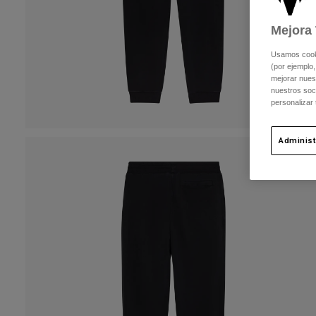
Mejora 
Usamos cookie
(por ejemplo,
mejorar nuest
nuestros soc
personalizar
Administ