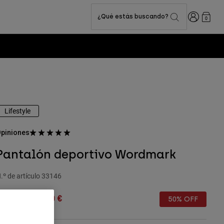
Iniciar sesi
¿Qué estás buscando?
0
Lifestyle
piniones
Pantalón deportivo Wordmark
.º de artículo
33146
rice reduced from
to
89,99 €
45,00 €
50% OFF