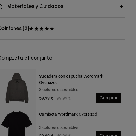
Materiales y Cuidados
piniones [2]
Completa el conjunto
Sudadera con capucha Wordmark
Oversized
3 colores disponibles
Price reduced from
to
59,99 €
99,99 €
Comprar
Camiseta Wordmark Oversized
3 colores disponibles
Price reduced from
to
29,99 €
49,99 €
Comprar