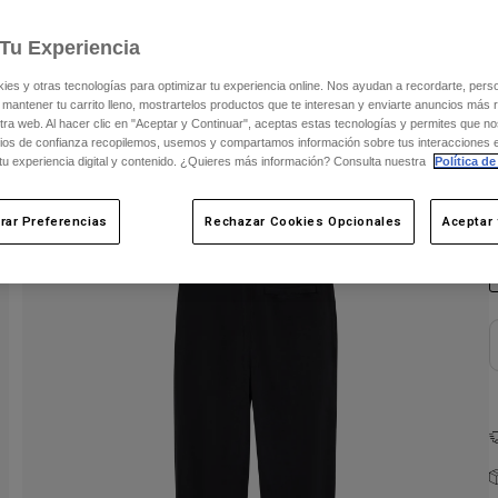
Tu Experiencia
s y otras tecnologías para optimizar tu experiencia online. Nos ayudan a recordarte, person
 mantener tu carrito lleno, mostrartelos productos que te interesan y enviarte anuncios más 
ra web. Al hacer clic en "Aceptar y Continuar", aceptas estas tecnologías y permites que no
ios de confianza recopilemos, usemos y compartamos información sobre tus interacciones 
 tu experiencia digital y contenido. ¿Quieres más información? Consulta nuestra
Política de
C
rar Preferencias
Rechazar Cookies Opcionales
Aceptar 