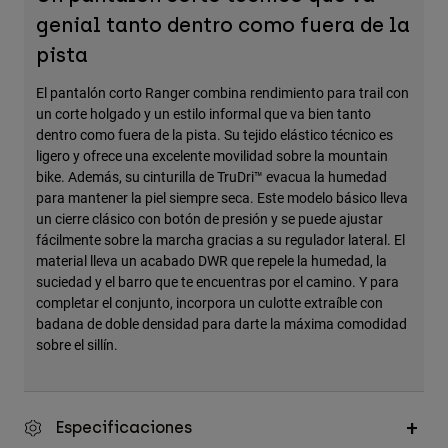
Accesorios
genial tanto dentro como fuera de la
pista
Ver Todo
Bolsas y Mochilas
El pantalón corto Ranger combina rendimiento para trail con
un corte holgado y un estilo informal que va bien tanto
Gorras y Gorros
dentro como fuera de la pista. Su tejido elástico técnico es
Ver todo
ligero y ofrece una excelente movilidad sobre la mountain
bike. Además, su cinturilla de TruDri™ evacua la humedad
para mantener la piel siempre seca. Este modelo básico lleva
un cierre clásico con botón de presión y se puede ajustar
fácilmente sobre la marcha gracias a su regulador lateral. El
material lleva un acabado DWR que repele la humedad, la
suciedad y el barro que te encuentras por el camino. Y para
completar el conjunto, incorpora un culotte extraíble con
badana de doble densidad para darte la máxima comodidad
sobre el sillín.
Especificaciones