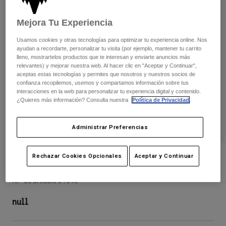
Pantalones
Protecciones
Pantalones
Camisas
Mejora Tu Experiencia
Pantalones largos
Gafas de Protección
Ver todo
Guantes
Usamos cookies y otras tecnologías para optimizar tu experiencia online. Nos
Calcetines
Pantalones cortos
ayudan a recordarte, personalizar tu visita (por ejemplo, mantener tu carrito
Ver todo
lleno, mostrartelos productos que te interesan y enviarte anuncios más
Chaquetas
relevantes) y mejorar nuestra web. Al hacer clic en "Aceptar y Continuar",
Chaquetas y chalecos
Mujer
aceptas estas tecnologías y permites que nosotros y nuestros socios de
confianza recopilemos, usemos y compartamos información sobre tus
Protecciones
interacciones en la web para personalizar tu experiencia digital y contenido.
Camisetas y tops
Guantes
Moto
¿Quieres más información? Consulta nuestra
Política de Privacidad
.
Gafas de protección
Sudaderas
Protecciones
Cascos
Chaquetas
Administrar Preferencias
Calcetines
Camisetas
Pantalones
Gafas de protección
Pantalones
Rechazar Cookies Opcionales
Aceptar y Continuar
Mochilas y accesorios
Pantalón corto Ranger Lite
Camisas
Botas
Calcetines
Ver todo
N.º de artículo
31046
Recambios
Protecciones
Accesorios
Guantes
null
Niños
Gafas de Protección
Recambios