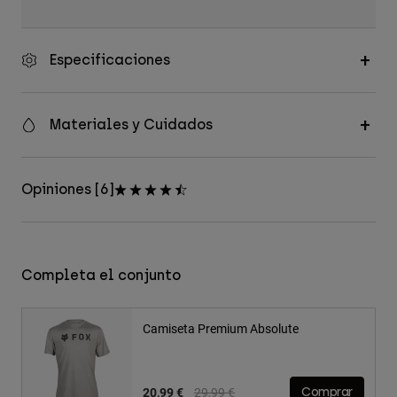
Especificaciones
Materiales y Cuidados
Opiniones [6]
Completa el conjunto
Camiseta Premium Absolute
Price reduced from
to
20,99 €
29,99 €
Comprar