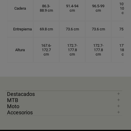
101.6-
86.3-
91.4-94
96.5-99
Cadera
104.1
88.9 cm
cm
cm
cm
Entrepierna
69.8 cm
73.6 cm
73.6 cm
75 cm
167.6-
172.7-
172.7-
177.8-
Altura
172.7
177.8
177.8
182.9
cm
cm
cm
cm
Destacados
MTB
Moto
Accesorios