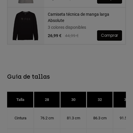
Camiseta técnica de manga larga
Absolute
3 colores disponibles
Price reduced from
to
26,99 €
44,99 €
Comprar
Guía de tallas
Talla
28
30
32
34
Cintura
76.2 cm
81.3 cm
86.3 cm
91.5 cm