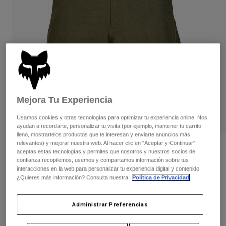
Pantalones
Protecciones
Pantalones
Camisas
Pantalones largos
Gafas de Protección
Ver todo
Guantes
Calcetines
Pantalones cortos
Ver todo
Chaquetas
Chaquetas y chalecos
Mujer
Protecciones
Camisetas y tops
Guantes
Moto
Mejora Tu Experiencia
Gafas de protección
Sudaderas
Usamos cookies y otras tecnologías para optimizar tu experiencia online. Nos
Protecciones
Cascos
Chaquetas
ayudan a recordarte, personalizar tu visita (por ejemplo, mantener tu carrito
Calcetines
lleno, mostrartelos productos que te interesan y enviarte anuncios más
Camisetas
Pantalones
Gafas de protección
relevantes) y mejorar nuestra web. Al hacer clic en "Aceptar y Continuar",
Opiniones
Pantalones
aceptas estas tecnologías y permites que nosotros y nuestros socios de
Mochilas y accesorios
Camisas
confianza recopilemos, usemos y compartamos información sobre tus
Pantalón corto híbrido Essex Tech
Botas
Calcetines
interacciones en la web para personalizar tu experiencia digital y contenido.
Ver todo
Stretch
¿Quieres más información? Consulta nuestra
Política de Privacidad
.
Recambios
Protecciones
Accesorios
Guantes
N.º de artículo
32305
Administrar Preferencias
Niños
Gafas de Protección
Recambios
Price reduced from
to
64,99 €
42,24 €
35% OFF