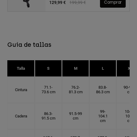
Price reduced from
to
129,99 €
199,99 €
Comprar
Guía de tallas
Talla
S
M
L
XL
71.1-
76.2-
83.8-
90-91.4
Cintura
73.6 cm
81.3 cm
86.3 cm
cm
99-
104.1-
86.3-
91.5-99
Cadera
104.1
109.2
91.5 cm
cm
cm
cm