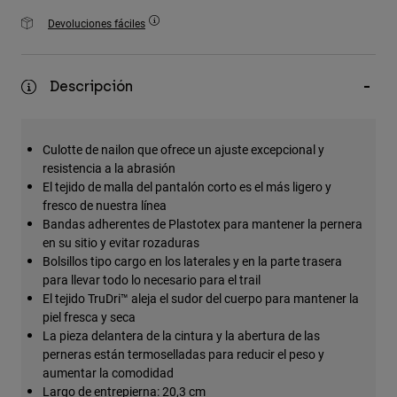
Accesorios
Devoluciones fáciles
Ver Todo
Bolsas y Mochilas
Descripción
Gorras y Gorros
Ver todo
Culotte de nailon que ofrece un ajuste excepcional y
resistencia a la abrasión
El tejido de malla del pantalón corto es el más ligero y
fresco de nuestra línea
Bandas adherentes de Plastotex para mantener la pernera
en su sitio y evitar rozaduras
Bolsillos tipo cargo en los laterales y en la parte trasera
para llevar todo lo necesario para el trail
El tejido TruDri™ aleja el sudor del cuerpo para mantener la
piel fresca y seca
La pieza delantera de la cintura y la abertura de las
perneras están termoselladas para reducir el peso y
aumentar la comodidad
Largo de entrepierna: 20,3 cm