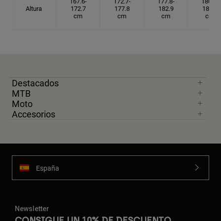
167.6-
172.7-
177.8-
180.3-
Altura
172.7
177.8
182.9
185.5
cm
cm
cm
cm
Destacados
MTB
Moto
Accesorios
España
Newsletter
CONSIGUE UN 10% DE DESCUENTO