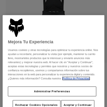
Pantalones
Protecciones
Pantalones
Camisas
Pantalones largos
Gafas de Protección
Ver todo
Guantes
Calcetines
Pantalones cortos
Ver todo
Chaquetas
Chaquetas y chalecos
Mujer
Protecciones
Mejora Tu Experiencia
Camisetas y tops
Guantes
Moto
Usamos cookies y otras tecnologías para optimizar tu experiencia online. Nos
Gafas de protección
Sudaderas
ayudan a recordarte, personalizar tu visita (por ejemplo, mantener tu carrito
Protecciones
Cascos
lleno, mostrartelos productos que te interesan y enviarte anuncios más
Chaquetas
relevantes) y mejorar nuestra web. Al hacer clic en "Aceptar y Continuar",
Calcetines
Camisetas
aceptas estas tecnologías y permites que nosotros y nuestros socios de
Pantalones
Gafas de protección
Opiniones
confianza recopilemos, usemos y compartamos información sobre tus
Pantalones
Mochilas y accesorios
interacciones en la web para personalizar tu experiencia digital y contenido.
Camisas
¿Quieres más información? Consulta nuestra
Política de Privacidad
.
Pantalón corto con culotte Flexair
Botas
Calcetines
Ver todo
Ascent Cargo
Recambios
Protecciones
Accesorios
Administrar Preferencias
Guantes
N.º de artículo
33744
Niños
Gafas de Protección
Recambios
Price reduced from
to
Rechazar Cookies Opcionales
Aceptar y Continuar
169,99 €
101,99 €
40% OFF