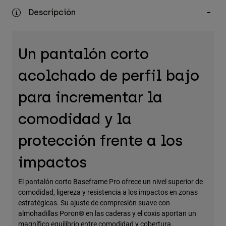
Accesorios
Descripción
Ver Todo
Bolsas y Mochilas
Un pantalón corto
Gorras y Gorros
acolchado de perfil bajo
Ver todo
para incrementar la
comodidad y la
protección frente a los
impactos
El pantalón corto Baseframe Pro ofrece un nivel superior de
comodidad, ligereza y resistencia a los impactos en zonas
estratégicas. Su ajuste de compresión suave con
almohadillas Poron® en las caderas y el coxis aportan un
magnífico equilibrio entre comodidad y cobertura.