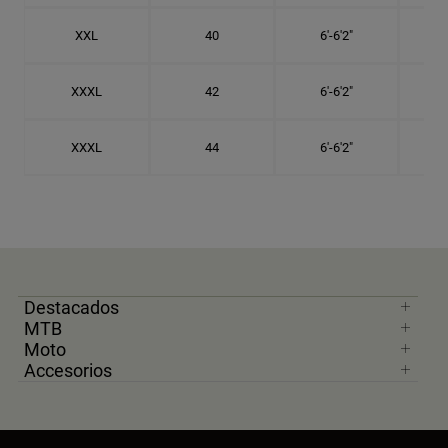
XXL
40
6'-6'2"
XXXL
42
6'-6'2"
XXXL
44
6'-6'2"
Destacados
MTB
Moto
Accesorios