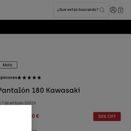
Iniciar sesi
¿Qué estás buscando?
0
Moto
piniones
Pantalón 180 Kawasaki
.º de artículo
33026
rice reduced from
to
159,99 €
80,00 €
50% OFF