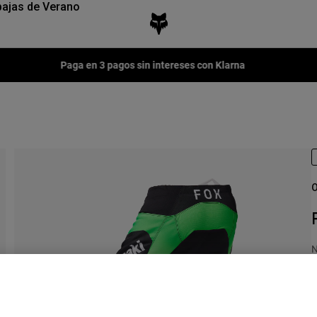
ajas de Verano
Fox LAB Capsule Collection -
Comprar ahora
O
N
P