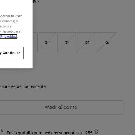
er el kit entero
.
aquí
alizar tu visita
relevantes) y
Cuadro de tallas
sotros y
en la web para
 Privacidad
.
26
28
30
32
34
36
y Continuar
38
olor -
Verde fluorescente
Añadir al carrito
Envío gratuito para pedidos superiores a 125€