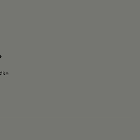
e
ike