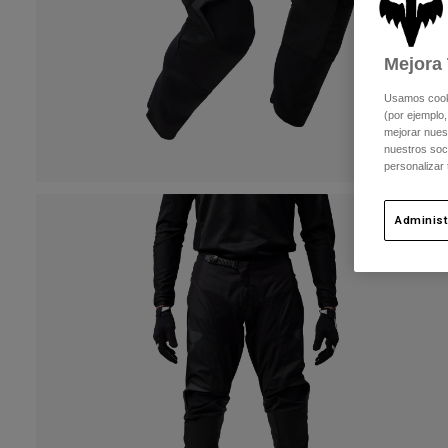
Mejora 
Usamos cookie
(por ejemplo,
mejorar nuest
nuestros soc
personalizar
Administ