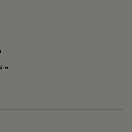
e
ike