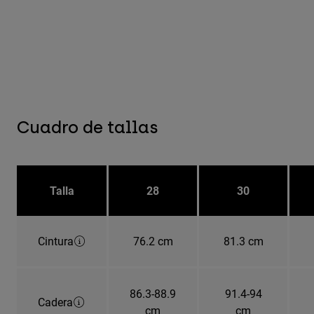
Cuadro de tallas
Talla
28
30
Cintura
76.2 cm
81.3 cm
86.3-88.9
91.4-94
Cadera
cm
cm