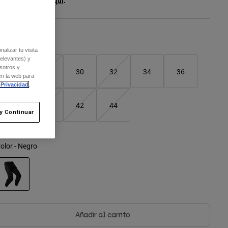
er el kit entero
.
aquí
Cuadro de tallas
alizar tu visita
relevantes) y
sotros y
26
28
30
32
34
36
en la web para
 Privacidad
.
38
40
42
44
y Continuar
olor -
Negro
seleccionado
Añadir al carrito