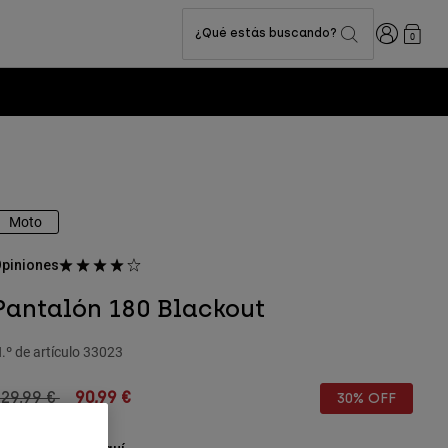
Iniciar sesi
¿Qué estás buscando?
0
Moto
piniones
Pantalón 180 Blackout
.º de artículo
33023
rice reduced from
to
29,99 €
90,99 €
30% OFF