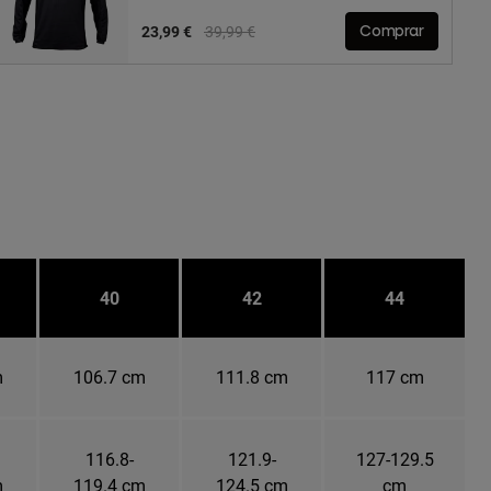
Price reduced from
to
23,99 €
39,99 €
Comprar
40
42
44
m
106.7 cm
111.8 cm
117 cm
116.8-
121.9-
127-129.5
m
119.4 cm
124.5 cm
cm