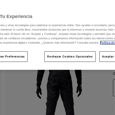
V
Tu Experiencia
s y otras tecnologías para optimizar tu experiencia online. Nos ayudan a recordarte, person
 mantener tu carrito lleno, mostrartelos productos que te interesan y enviarte anuncios más 
ra web. Al hacer clic en "Aceptar y Continuar", aceptas estas tecnologías y permites que no
ios de confianza recopilemos, usemos y compartamos información sobre tus interacciones 
 tu experiencia digital y contenido. ¿Quieres más información? Consulta nuestra
Política de
rar Preferencias
Rechazar Cookies Opcionales
Aceptar 
C