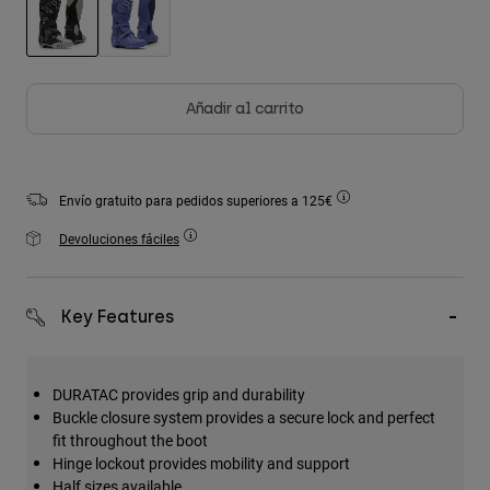
Accesorios
Ver Todo
seleccionado
Bolsas y Mochilas
Añadir al carrito
Gorras y Gorros
Ver todo
Envío gratuito para pedidos superiores a 125€
Devoluciones fáciles
Key Features
DURATAC provides grip and durability
Buckle closure system provides a secure lock and perfect
fit throughout the boot
Hinge lockout provides mobility and support
Half sizes available