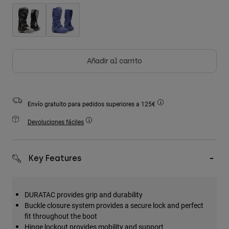
Accesorios
Ver Todo
Bolsas y Mochilas
Añadir al carrito
Gorras y Gorros
Ver todo
Envío gratuito para pedidos superiores a 125€
Devoluciones fáciles
Key Features
DURATAC provides grip and durability
Buckle closure system provides a secure lock and perfect
fit throughout the boot
Hinge lockout provides mobility and support