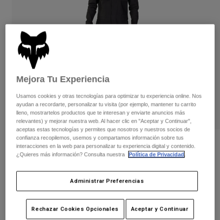
Pantalones
Protecciones
Pantalones
Camisas
Pantalones largos
Gafas de Protección
Ver todo
Guantes
Calcetines
Pantalones cortos
Ver todo
Chaquetas
Chaquetas y chalecos
Mujer
Mejora Tu Experiencia
Protecciones
Camisetas y tops
Guantes
Moto
Usamos cookies y otras tecnologías para optimizar tu experiencia online. Nos
ayudan a recordarte, personalizar tu visita (por ejemplo, mantener tu carrito
Gafas de protección
Sudaderas
lleno, mostrartelos productos que te interesan y enviarte anuncios más
Protecciones
Cascos
relevantes) y mejorar nuestra web. Al hacer clic en "Aceptar y Continuar",
Chaquetas
Calcetines
aceptas estas tecnologías y permites que nosotros y nuestros socios de
Camisetas
confianza recopilemos, usemos y compartamos información sobre tus
Pantalones
Gafas de protección
Mono Defend Drive Dust
interacciones en la web para personalizar tu experiencia digital y contenido.
Pantalones
Mochilas y accesorios
Camisas
¿Quieres más información? Consulta nuestra
Política de Privacidad
.
Botas
Calcetines
N.º de artículo
28849
Ver todo
Recambios
Protecciones
Administrar Preferencias
139,99 €
Accesorios
Guantes
Niños
Gafas de Protección
Rechazar Cookies Opcionales
Aceptar y Continuar
Recambios