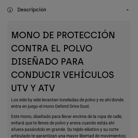
Accesorios
Descripción
Ver Todo
Bolsas y Mochilas
MONO DE PROTECCIÓN
Gorras y Gorros
CONTRA EL POLVO
Ver todo
DISEÑADO PARA
CONDUCIR VEHÍCULOS
UTV Y ATV
Los side by side levantan toneladas de polvo y es ahí donde
entra en juego el mono Defend Drive Dust.
Este mono, diseñado para llevar encima de la ropa de calle,
evitará que te llenes de polvo y arena cuando estás ahí
afuera pasándolo en grande. Su tejido elástico y su corte
articulado te garantizan una mayor libertad de movimientos;