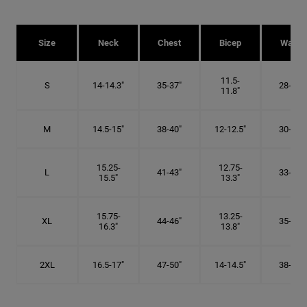
Size
Neck
Chest
Bicep
Waist
11.5-
S
14-14.3"
35-37"
28-29"
11.8"
M
14.5-15"
38-40"
12-12.5"
30-32"
15.25-
12.75-
L
41-43"
33-34"
15.5"
13.3"
15.75-
13.25-
XL
44-46"
35-36"
16.3"
13.8"
2XL
16.5-17"
47-50"
14-14.5"
38-40"