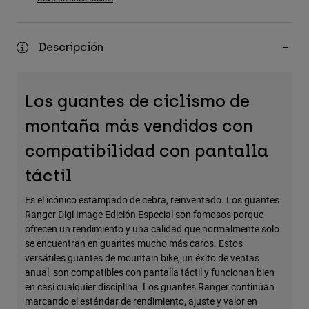
Accesorios
Ver Todo
Descripción
Bolsas y Mochilas
Gorras y Gorros
Los guantes de ciclismo de
Ver todo
montaña más vendidos con
compatibilidad con pantalla
táctil
Es el icónico estampado de cebra, reinventado. Los guantes
Ranger Digi Image Edición Especial son famosos porque
ofrecen un rendimiento y una calidad que normalmente solo
se encuentran en guantes mucho más caros. Estos
versátiles guantes de mountain bike, un éxito de ventas
anual, son compatibles con pantalla táctil y funcionan bien
en casi cualquier disciplina. Los guantes Ranger continúan
marcando el estándar de rendimiento, ajuste y valor en