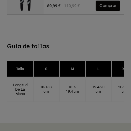
Price reduced from
to
89,99 €
119,99 €
Comprar
Guía de tallas
Talla
S
M
L
XL
Longitud
18-18.7
18.7-
19.4-20
20-20.6
De La
cm
19.4 cm
cm
cm
Mano