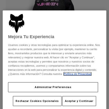
Pantalones
Protecciones
Pantalones
Camisas
Pantalones largos
Gafas de Protección
Ver todo
Guantes
Calcetines
Pantalones cortos
Ver todo
Chaquetas
Chaquetas y chalecos
Mujer
Mejora Tu Experiencia
Protecciones
Usamos cookies y otras tecnologías para optimizar tu experiencia online. Nos
Camisetas y tops
Guantes
Moto
ayudan a recordarte, personalizar tu visita (por ejemplo, mantener tu carrito
Gafas de protección
Sudaderas
lleno, mostrartelos productos que te interesan y enviarte anuncios más
Protecciones
relevantes) y mejorar nuestra web. Al hacer clic en "Aceptar y Continuar",
Cascos
Chaquetas
aceptas estas tecnologías y permites que nosotros y nuestros socios de
Calcetines
Camisetas
confianza recopilemos, usemos y compartamos información sobre tus
Pantalones
Gafas de protección
interacciones en la web para personalizar tu experiencia digital y contenido.
Opiniones
Pantalones
¿Quieres más información? Consulta nuestra
Política de Privacidad
.
Mochilas y accesorios
Camisas
Guantes Ranger Digi Image Edición
Botas
Calcetines
Ver todo
Especial
Administrar Preferencias
Recambios
Protecciones
Accesorios
N.º de artículo
33605
Guantes
Rechazar Cookies Opcionales
Aceptar y Continuar
Niños
Gafas de Protección
Recambios
29,99 €