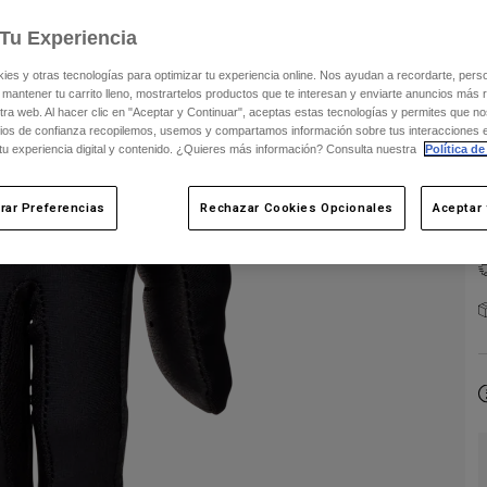
Tu Experiencia
s y otras tecnologías para optimizar tu experiencia online. Nos ayudan a recordarte, person
 mantener tu carrito lleno, mostrartelos productos que te interesan y enviarte anuncios más 
C
ra web. Al hacer clic en "Aceptar y Continuar", aceptas estas tecnologías y permites que no
ios de confianza recopilemos, usemos y compartamos información sobre tus interacciones 
 tu experiencia digital y contenido. ¿Quieres más información? Consulta nuestra
Política de
rar Preferencias
Rechazar Cookies Opcionales
Aceptar 