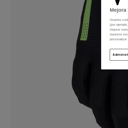
Mejora 
Usamos cookie
(por ejemplo,
mejorar nuest
nuestros soc
personalizar
Administ