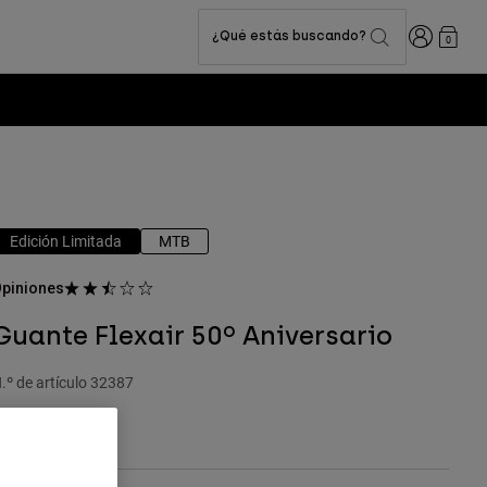
Iniciar sesi
¿Qué estás buscando?
0
Edición Limitada
MTB
piniones
Guante Flexair 50º Aniversario
.º de artículo
32387
ull