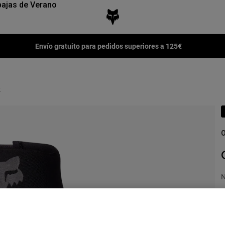
ajas de Verano
Envío gratuito para pedidos superiores a 125€
o
O
N
n