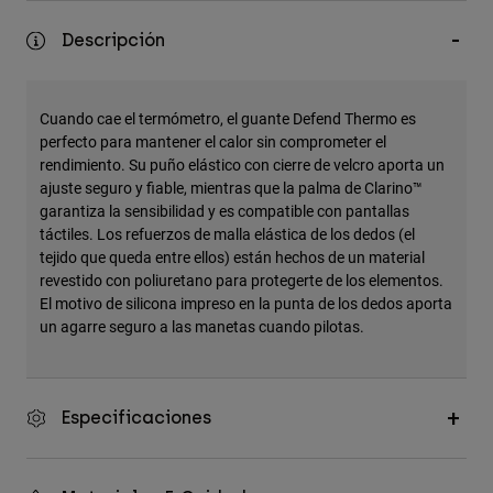
Accesorios
Descripción
Ver Todo
Bolsas y Mochilas
Cuando cae el termómetro, el guante Defend Thermo es
Gorras y Gorros
perfecto para mantener el calor sin comprometer el
rendimiento. Su puño elástico con cierre de velcro aporta un
Ver todo
ajuste seguro y fiable, mientras que la palma de Clarino™
garantiza la sensibilidad y es compatible con pantallas
táctiles. Los refuerzos de malla elástica de los dedos (el
tejido que queda entre ellos) están hechos de un material
revestido con poliuretano para protegerte de los elementos.
El motivo de silicona impreso en la punta de los dedos aporta
un agarre seguro a las manetas cuando pilotas.
Especificaciones