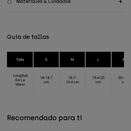
Materiales & Cuidados
Guía de tallas
Talla
S
M
L
XL
Longitud
18-18.7
18.7-
19.4-20
20-20.6
De La
cm
19.4 cm
cm
cm
Mano
Recomendado para ti